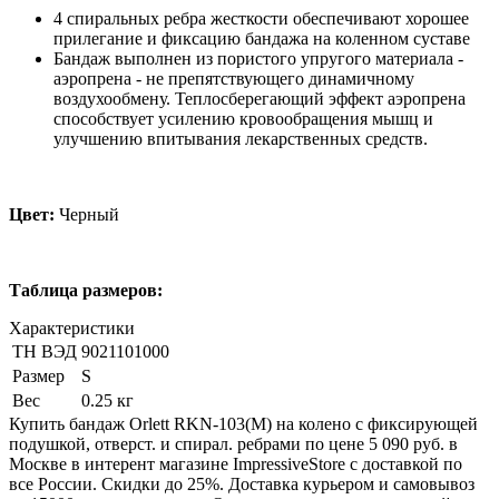
4 спиральных ребра жесткости обеспечивают хорошее
прилегание и фиксацию бандажа на коленном суставе
Бандаж выполнен из пористого упругого материала -
аэропрена - не препятствующего динамичному
воздухообмену. Теплосберегающий эффект аэропрена
способствует усилению кровообращения мышц и
улучшению впитывания лекарственных средств.
Цвет:
Черный
Таблица размеров:
Характеристики
ТН ВЭД
9021101000
Размер
S
Вес
0.25 кг
Купить бандаж Orlett RKN-103(M) на колено с фиксирующей
подушкой, отверст. и спирал. ребрами по цене 5 090 руб. в
Москве в интерент магазине ImpressiveStore с доставкой по
все России. Скидки до 25%. Доставка курьером и самовывоз