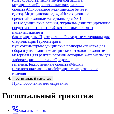
(СИЗ)
Средства индивидуальной защиты
медицинские
Перевязочные материалы и
средства
Одноразовое медицинское белье и
одежда
Медицинская одежда
Инъекционные
средства
Расходные материалы для УЗИ и
ЭКГ
Медицинские бланки, журналы
Дезинфицирующие
средства и антисептики
Светильники и лампы
инсектицидные и
бактерицидные
Презервативы
Расходные материалы для
стерилизации
Термометры и
пульсоксиметры
Медицинские приборы
Упаковка для
сбора и утилизации медицинских отходов
Расходные
материалы для рентгенологии
Расходные материалы для
лаборатории и анализов
Средства
гигиены
Лекарственные средства
Мешки
патологоанатомические
Медицинские резиновые
изделия
Госпитальный трикотаж
Приспособления для надевания
Госпитальный трикотаж
Заказать звонок