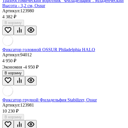
Трахеостомический воротник "Филадельфия". Младенческий
Высота - 3,2 см, Ossur
Артикул:
123980
4 382
₽
В корзину
Фиксатор головной OSSUR Philadelphia HALO
Артикул:
94012
4 950
₽
Экономия -4 950
₽
В корзину
Фиксатор грудной Филадельфия Stabilizer, Ossur
Артикул:
123981
10 230
₽
В корзину