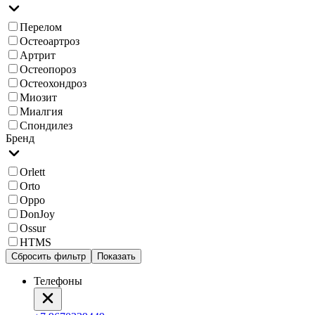
Перелом
Остеоартроз
Артрит
Остеопороз
Остеохондроз
Миозит
Миалгия
Спондилез
Бренд
Orlett
Orto
Oppo
DonJoy
Ossur
HTMS
Сбросить фильтр
Показать
Телефоны