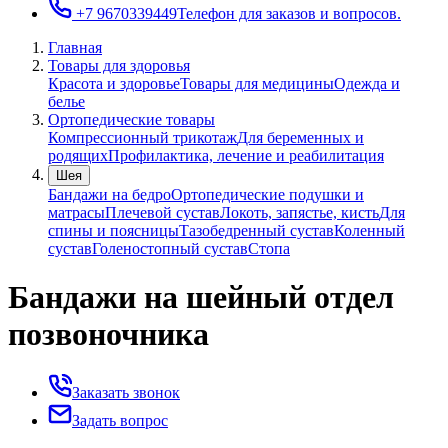
+7 9670339449
Телефон для заказов и вопросов.
Главная
Товары для здоровья
Красота и здоровье
Товары для медицины
Одежда и
белье
Ортопедические товары
Компрессионный трикотаж
Для беременных и
родящих
Профилактика, лечение и реабилитация
Шея
Бандажи на бедро
Ортопедические подушки и
матрасы
Плечевой сустав
Локоть, запястье, кисть
Для
спины и поясницы
Тазобедренный сустав
Коленный
сустав
Голеностопный сустав
Стопа
Бандажи на шейный отдел
позвоночника
Заказать звонок
Задать вопрос