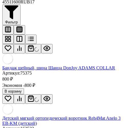
455
11600
RUB
17
Фильтр
Бандаж шейный, шина Шанца DonJoy ADAMS COLLAR
Артикул:
75375
800
₽
Экономия -800
₽
В корзину
Детский мягкий ортопедический воротник Reh4Mat Anelo 3
EB-KM (детский)