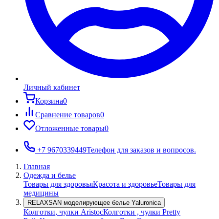
Личный кабинет
Корзина
0
Сравнение товаров
0
Отложенные товары
0
+7 9670339449
Телефон для заказов и вопросов.
Главная
Одежда и белье
Товары для здоровья
Красота и здоровье
Товары для
медицины
RELAXSAN моделирующее белье Yaluroniсa
Колготки, чулки Aristoc
Колготки , чулки Pretty