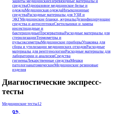
защиты медицинские
Перевязочные материалы и
средства
Одноразовое медицинское белье и
одежда
Медицинская одежда
Инъекционные
средства
Расходные материалы для УЗИ и
ЭКГ
Медицинские бланки, журналы
Дезинфицирующие
средства и антисептики
Светильники и лампы
инсектицидные и
бактерицидные
Презервативы
Расходные материалы для
стерилизации
Термометры и
пульсоксиметры
Медицинские приборы
Упаковка для
сбора и утилизации медицинских отходов
Расходные
материалы для рентгенологии
Расходные материалы для
лаборатории и анализов
Средства
гигиены
Лекарственные средства
Мешки
патологоанатомические
Медицинские резиновые
изделия
Диагностические экспресс-
тесты
Медицинские тесты
12