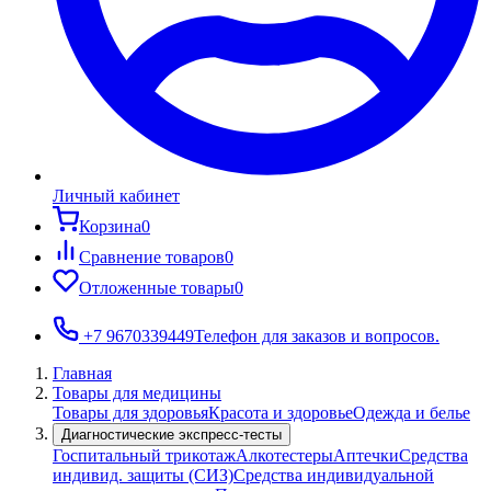
Личный кабинет
Корзина
0
Сравнение товаров
0
Отложенные товары
0
+7 9670339449
Телефон для заказов и вопросов.
Главная
Товары для медицины
Товары для здоровья
Красота и здоровье
Одежда и белье
Диагностические экспресс-тесты
Госпитальный трикотаж
Алкотестеры
Аптечки
Средства
индивид. защиты (СИЗ)
Средства индивидуальной