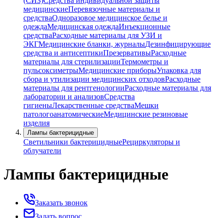
(СИЗ)
Средства индивидуальной защиты
медицинские
Перевязочные материалы и
средства
Одноразовое медицинское белье и
одежда
Медицинская одежда
Инъекционные
средства
Расходные материалы для УЗИ и
ЭКГ
Медицинские бланки, журналы
Дезинфицирующие
средства и антисептики
Презервативы
Расходные
материалы для стерилизации
Термометры и
пульсоксиметры
Медицинские приборы
Упаковка для
сбора и утилизации медицинских отходов
Расходные
материалы для рентгенологии
Расходные материалы для
лаборатории и анализов
Средства
гигиены
Лекарственные средства
Мешки
патологоанатомические
Медицинские резиновые
изделия
Лампы бактерицидные
Светильники бактерицидные
Рециркуляторы и
облучатели
Лампы бактерицидные
Заказать звонок
Задать вопрос