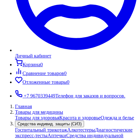
Личный кабинет
Корзина
0
Сравнение товаров
0
Отложенные товары
0
+7 9670339449
Телефон для заказов и вопросов.
Главная
Товары для медицины
Товары для здоровья
Красота и здоровье
Одежда и белье
Средства индивид. защиты (СИЗ)
Госпитальный трикотаж
Алкотестеры
Диагностические
экспресс-тесты
Аптечки
Средства индивидуальной