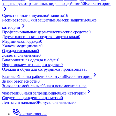
защиты рук от различных видов воздействий
0
Все категории
Средства индивидуальной защиты
16
Респираторы
0
Очки защитные
0
Маски защитные
0
Все
категории
Профессиональные дерматологические средства
0
Дерматологические средства защиты кожи
0
Медицинская одежда
0
Халаты медицинские
0
Одежда сигнальная
0
Жилеты сигнальные
0
Влагозащитная одежда и обувь
0
Непромокаемые плащи и куртки
0
Одежда и обувь для сотрудников производства
8
Бахилы
0
Халаты рабочие
0
Фартуки
8
Все категории
Знаки безопасности
0
Знаки автомобильные
0
Знаки вспомогательные,
указатели
0
Знаки запрещающие
0
Все категории
Средства ограждения и разметки
0
Ленты сигнальные
0
Конусы сигнальные
0
Заказать звонок