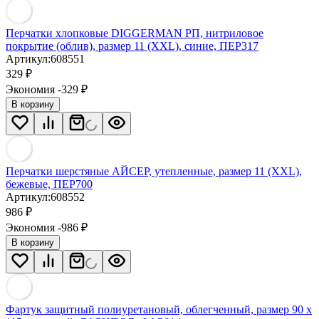
Перчатки хлопковые DIGGERMAN РП, нитриловое
покрытие (облив), размер 11 (XXL), синие, ПЕР317
Артикул:
608551
329
₽
Экономия -329
₽
В корзину
Перчатки шерстяные АЙСЕР, утепленные, размер 11 (XXL),
бежевые, ПЕР700
Артикул:
608552
986
₽
Экономия -986
₽
В корзину
Фартук защитный полиуретановый, облегченный, размер 90 х