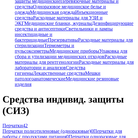
защиты медицинские
Перевязочные материалы и
средства
Одноразовое медицинское белье и
одежда
Медицинская одежда
Инъекционные
средства
Расходные материалы для УЗИ и
ЭКГ
Медицинские бланки, журналы
Дезинфицирующие
средства и антисептики
Светильники и лампы
инсектицидные и
бактерицидные
Презервативы
Расходные материалы для
стерилизации
Термометры и
пульсоксиметры
Медицинские приборы
Упаковка для
сбора и утилизации медицинских отходов
Расходные
материалы для рентгенологии
Расходные материалы для
лаборатории и анализов
Средства
гигиены
Лекарственные средства
Мешки
патологоанатомические
Медицинские резиновые
изделия
Средства индивид. защиты
(СИЗ)
Перчатки
42
Перчатки полиэтиленовые (одноразовые)
0
Перчатки для
работы с продуктами питания
0
Перчатки одноразовые для