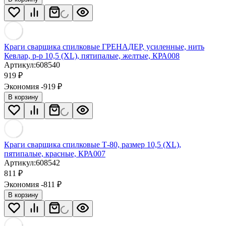
Краги сварщика спилковые ГРЕНАДЕР, усиленные, нить
Кевлар, р-р 10,5 (XL), пятипалые, желтые, КРА008
Артикул:
608540
919
₽
Экономия -919
₽
В корзину
Краги сварщика спилковые Т-80, размер 10,5 (XL),
пятипалые, красные, КРА007
Артикул:
608542
811
₽
Экономия -811
₽
В корзину