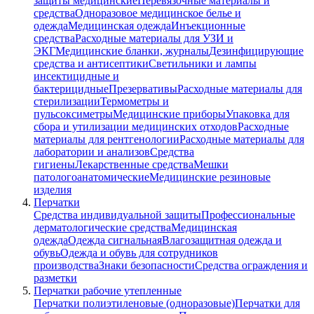
защиты медицинские
Перевязочные материалы и
средства
Одноразовое медицинское белье и
одежда
Медицинская одежда
Инъекционные
средства
Расходные материалы для УЗИ и
ЭКГ
Медицинские бланки, журналы
Дезинфицирующие
средства и антисептики
Светильники и лампы
инсектицидные и
бактерицидные
Презервативы
Расходные материалы для
стерилизации
Термометры и
пульсоксиметры
Медицинские приборы
Упаковка для
сбора и утилизации медицинских отходов
Расходные
материалы для рентгенологии
Расходные материалы для
лаборатории и анализов
Средства
гигиены
Лекарственные средства
Мешки
патологоанатомические
Медицинские резиновые
изделия
Перчатки
Средства индивидуальной защиты
Профессиональные
дерматологические средства
Медицинская
одежда
Одежда сигнальная
Влагозащитная одежда и
обувь
Одежда и обувь для сотрудников
производства
Знаки безопасности
Средства ограждения и
разметки
Перчатки рабочие утепленные
Перчатки полиэтиленовые (одноразовые)
Перчатки для