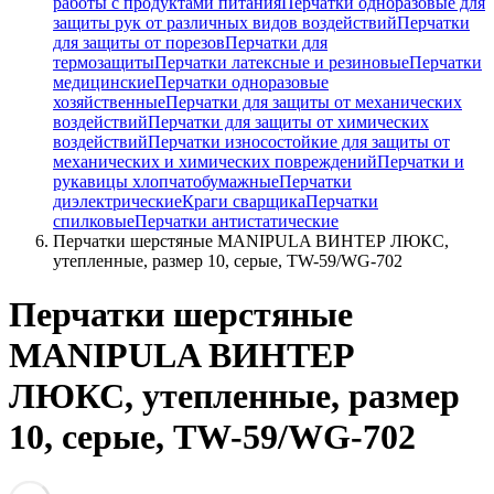
работы с продуктами питания
Перчатки одноразовые для
защиты рук от различных видов воздействий
Перчатки
для защиты от порезов
Перчатки для
термозащиты
Перчатки латексные и резиновые
Перчатки
медицинские
Перчатки одноразовые
хозяйственные
Перчатки для защиты от механических
воздействий
Перчатки для защиты от химических
воздействий
Перчатки износостойкие для защиты от
механических и химических повреждений
Перчатки и
рукавицы хлопчатобумажные
Перчатки
диэлектрические
Краги сварщика
Перчатки
спилковые
Перчатки антистатические
Перчатки шерстяные MANIPULA ВИНТЕР ЛЮКС,
утепленные, размер 10, серые, TW-59/WG-702
Перчатки шерстяные
MANIPULA ВИНТЕР
ЛЮКС, утепленные, размер
10, серые, TW-59/WG-702