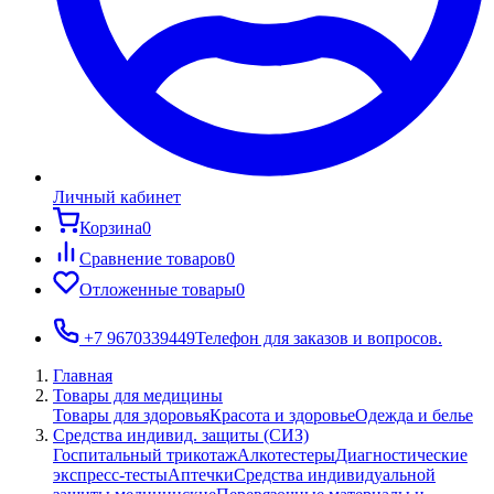
Личный кабинет
Корзина
0
Сравнение товаров
0
Отложенные товары
0
+7 9670339449
Телефон для заказов и вопросов.
Главная
Товары для медицины
Товары для здоровья
Красота и здоровье
Одежда и белье
Средства индивид. защиты (СИЗ)
Госпитальный трикотаж
Алкотестеры
Диагностические
экспресс-тесты
Аптечки
Средства индивидуальной