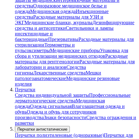
защиты медицинские
Перевязочные материалы и
средства
Одноразовое медицинское белье и
одежда
Медицинская одежда
Инъекционные
средства
Расходные материалы для УЗИ и
ЭКГ
Медицинские бланки, журналы
Дезинфицирующие
средства и антисептики
Светильники и лампы
инсектицидные и
бактерицидные
Презервативы
Расходные материалы для
стерилизации
Термометры и
пульсоксиметры
Медицинские приборы
Упаковка для
сбора и утилизации медицинских отходов
Расходные
материалы для рентгенологии
Расходные материалы для
лаборатории и анализов
Средства
гигиены
Лекарственные средства
Мешки
патологоанатомические
Медицинские резиновые
изделия
Перчатки
Средства индивидуальной защиты
Профессиональные
дерматологические средства
Медицинская
одежда
Одежда сигнальная
Влагозащитная одежда и
обувь
Одежда и обувь для сотрудников
производства
Знаки безопасности
Средства ограждения и
разметки
Перчатки антистатические
Перчатки полиэтиленовые (одноразовые)
Перчатки для