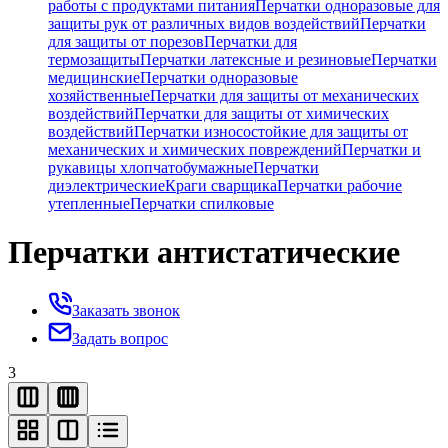
работы с продуктами питания
Перчатки одноразовые для
защиты рук от различных видов воздействий
Перчатки
для защиты от порезов
Перчатки для
термозащиты
Перчатки латексные и резиновые
Перчатки
медицинские
Перчатки одноразовые
хозяйственные
Перчатки для защиты от механических
воздействий
Перчатки для защиты от химических
воздействий
Перчатки износостойкие для защиты от
механических и химических повреждений
Перчатки и
рукавицы хлопчатобумажные
Перчатки
диэлектрические
Краги сварщика
Перчатки рабочие
утепленные
Перчатки спилковые
Перчатки антистатические
Заказать звонок
Задать вопрос
3