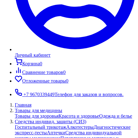
Личный кабинет
Корзина
0
Сравнение товаров
0
Отложенные товары
0
+7 9670339449
Телефон для заказов и вопросов.
Главная
Товары для медицины
Товары для здоровья
Красота и здоровье
Одежда и белье
Средства индивид. защиты (СИЗ)
Госпитальный трикотаж
Алкотестеры
Диагностические
экспресс-тесты
Аптечки
Средства индивидуальной