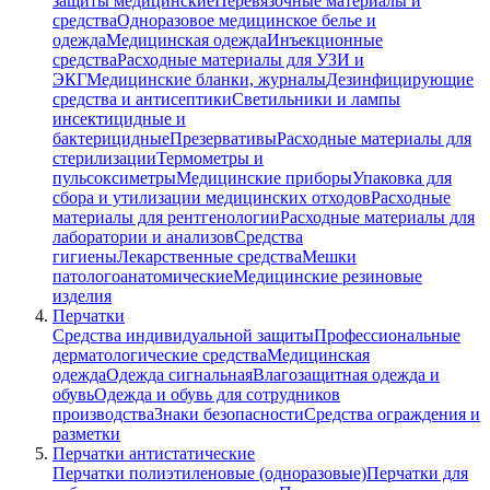
защиты медицинские
Перевязочные материалы и
средства
Одноразовое медицинское белье и
одежда
Медицинская одежда
Инъекционные
средства
Расходные материалы для УЗИ и
ЭКГ
Медицинские бланки, журналы
Дезинфицирующие
средства и антисептики
Светильники и лампы
инсектицидные и
бактерицидные
Презервативы
Расходные материалы для
стерилизации
Термометры и
пульсоксиметры
Медицинские приборы
Упаковка для
сбора и утилизации медицинских отходов
Расходные
материалы для рентгенологии
Расходные материалы для
лаборатории и анализов
Средства
гигиены
Лекарственные средства
Мешки
патологоанатомические
Медицинские резиновые
изделия
Перчатки
Средства индивидуальной защиты
Профессиональные
дерматологические средства
Медицинская
одежда
Одежда сигнальная
Влагозащитная одежда и
обувь
Одежда и обувь для сотрудников
производства
Знаки безопасности
Средства ограждения и
разметки
Перчатки антистатические
Перчатки полиэтиленовые (одноразовые)
Перчатки для