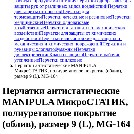
работы с продуктами питания
Перчатки одноразовые для
защиты рук от различных видов воздействий
Перчатки
для защиты от порезов
Перчатки для
термозащиты
Перчатки латексные и резиновые
Перчатки
медицинские
Перчатки одноразовые
хозяйственные
Перчатки для защиты от механических
воздействий
Перчатки для защиты от химических
воздействий
Перчатки износостойкие для защиты от
механических и химических повреждений
Перчатки и
рукавицы хлопчатобумажные
Перчатки
диэлектрические
Краги сварщика
Перчатки рабочие
утепленные
Перчатки спилковые
Перчатки антистатические MANIPULA
МикроСТАТИК, полиуретановое покрытие (облив),
размер 9 (L), MG-164
Перчатки антистатические
MANIPULA МикроСТАТИК,
полиуретановое покрытие
(облив), размер 9 (L), MG-164