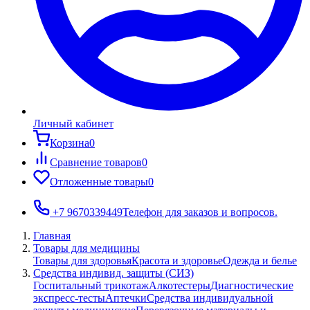
Личный кабинет
Корзина
0
Сравнение товаров
0
Отложенные товары
0
+7 9670339449
Телефон для заказов и вопросов.
Главная
Товары для медицины
Товары для здоровья
Красота и здоровье
Одежда и белье
Средства индивид. защиты (СИЗ)
Госпитальный трикотаж
Алкотестеры
Диагностические
экспресс-тесты
Аптечки
Средства индивидуальной