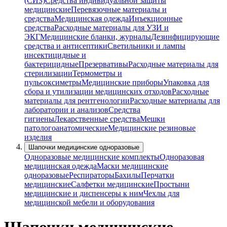
(СИЗ)
Средства индивидуальной защиты
медицинские
Перевязочные материалы и
средства
Медицинская одежда
Инъекционные
средства
Расходные материалы для УЗИ и
ЭКГ
Медицинские бланки, журналы
Дезинфицирующие
средства и антисептики
Светильники и лампы
инсектицидные и
бактерицидные
Презервативы
Расходные материалы для
стерилизации
Термометры и
пульсоксиметры
Медицинские приборы
Упаковка для
сбора и утилизации медицинских отходов
Расходные
материалы для рентгенологии
Расходные материалы для
лаборатории и анализов
Средства
гигиены
Лекарственные средства
Мешки
патологоанатомические
Медицинские резиновые
изделия
Шапочки медицинские одноразовые
Одноразовые медицинские комплекты
Одноразовая
медицинская одежда
Маски медицинские
одноразовые
Респираторы
Бахилы
Перчатки
медицинские
Салфетки медицинские
Простыни
медицинские и диспенсеры к ним
Чехлы для
медицинской мебели и оборудования