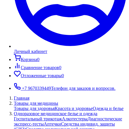
Личный кабинет
Корзина
0
Сравнение товаров
0
Отложенные товары
0
+7 9670339449
Телефон для заказов и вопросов.
Главная
Товары для медицины
Товары для здоровья
Красота и здоровье
Одежда и белье
Одноразовое медицинское белье и одежда
Госпитальный трикотаж
Алкотестеры
Диагностические
экспресс-тесты
Аптечки
Средства индивид. защиты