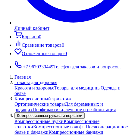
Личный кабинет
Корзина
0
Сравнение товаров
0
Отложенные товары
0
+7 9670339449
Телефон для заказов и вопросов.
Главная
Товары для здоровья
Красота и здоровье
Товары для медицины
Одежда и
белье
Компрессионный трикотаж
Ортопедические товары
Для беременных и
родящих
Профилактика, лечение и реабилитация
Компрессионные рукава и перчатки
Компрессионные чулки
Компрессионные
колготки
Компрессионные гольфы
Послеоперационное
белье и бандажи
Компрессионные бандажи