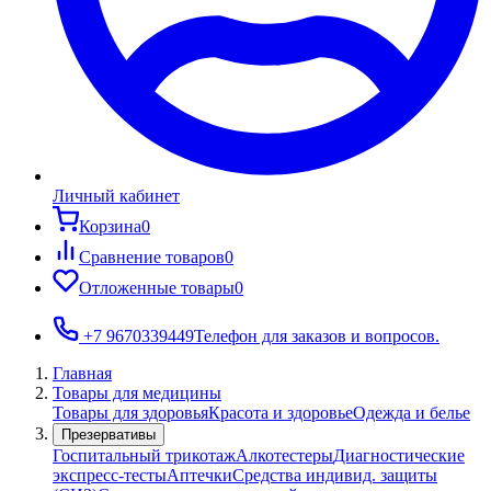
Личный кабинет
Корзина
0
Сравнение товаров
0
Отложенные товары
0
+7 9670339449
Телефон для заказов и вопросов.
Главная
Товары для медицины
Товары для здоровья
Красота и здоровье
Одежда и белье
Презервативы
Госпитальный трикотаж
Алкотестеры
Диагностические
экспресс-тесты
Аптечки
Средства индивид. защиты