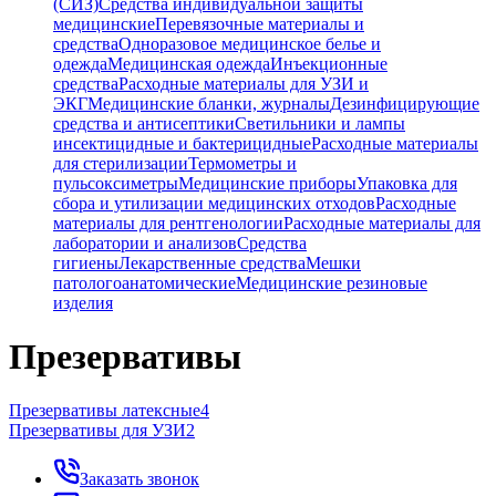
(СИЗ)
Средства индивидуальной защиты
медицинские
Перевязочные материалы и
средства
Одноразовое медицинское белье и
одежда
Медицинская одежда
Инъекционные
средства
Расходные материалы для УЗИ и
ЭКГ
Медицинские бланки, журналы
Дезинфицирующие
средства и антисептики
Светильники и лампы
инсектицидные и бактерицидные
Расходные материалы
для стерилизации
Термометры и
пульсоксиметры
Медицинские приборы
Упаковка для
сбора и утилизации медицинских отходов
Расходные
материалы для рентгенологии
Расходные материалы для
лаборатории и анализов
Средства
гигиены
Лекарственные средства
Мешки
патологоанатомические
Медицинские резиновые
изделия
Презервативы
Презервативы латексные
4
Презервативы для УЗИ
2
Заказать звонок