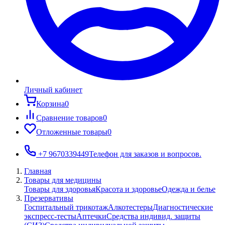
Личный кабинет
Корзина
0
Сравнение товаров
0
Отложенные товары
0
+7 9670339449
Телефон для заказов и вопросов.
Главная
Товары для медицины
Товары для здоровья
Красота и здоровье
Одежда и белье
Презервативы
Госпитальный трикотаж
Алкотестеры
Диагностические
экспресс-тесты
Аптечки
Средства индивид. защиты