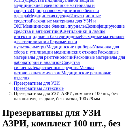
(СИЗ)
Средства индивидуальной защиты
медицинские
Перевязочные материалы и
средства
Одноразовое медицинское белье и
одежда
Медицинская одежда
Инъекционные
средства
Расходные материалы для УЗИ и
ЭКГ
Медицинские бланки, журналы
Дезинфицирующие
средства и антисептики
Светильники и лампы
инсектицидные и бактерицидные
Расходные материалы
для стерилизации
Термометры и
пульсоксиметры
Медицинские приборы
Упаковка для
сбора и утилизации медицинских отходов
Расходные
материалы для рентгенологии
Расходные материалы для
лаборатории и анализов
Средства
гигиены
Лекарственные средства
Мешки
патологоанатомические
Медицинские резиновые
изделия
Презервативы для УЗИ
Презервативы латексные
Презервативы для УЗИ АЗРИ, комплект 100 шт., без
накопителя, гладкие, без смазки, 190х28 мм
Презервативы для УЗИ
АЗРИ, комплект 100 шт., без