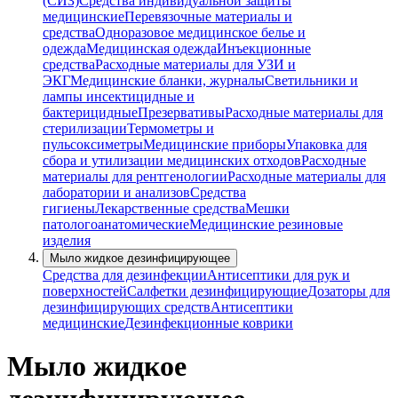
(СИЗ)
Средства индивидуальной защиты
медицинские
Перевязочные материалы и
средства
Одноразовое медицинское белье и
одежда
Медицинская одежда
Инъекционные
средства
Расходные материалы для УЗИ и
ЭКГ
Медицинские бланки, журналы
Светильники и
лампы инсектицидные и
бактерицидные
Презервативы
Расходные материалы для
стерилизации
Термометры и
пульсоксиметры
Медицинские приборы
Упаковка для
сбора и утилизации медицинских отходов
Расходные
материалы для рентгенологии
Расходные материалы для
лаборатории и анализов
Средства
гигиены
Лекарственные средства
Мешки
патологоанатомические
Медицинские резиновые
изделия
Мыло жидкое дезинфицирующее
Средства для дезинфекции
Антисептики для рук и
поверхностей
Салфетки дезинфицирующие
Дозаторы для
дезинфицирующих средств
Антисептики
медицинские
Дезинфекционные коврики
Мыло жидкое