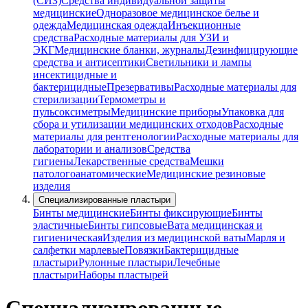
(СИЗ)
Средства индивидуальной защиты
медицинские
Одноразовое медицинское белье и
одежда
Медицинская одежда
Инъекционные
средства
Расходные материалы для УЗИ и
ЭКГ
Медицинские бланки, журналы
Дезинфицирующие
средства и антисептики
Светильники и лампы
инсектицидные и
бактерицидные
Презервативы
Расходные материалы для
стерилизации
Термометры и
пульсоксиметры
Медицинские приборы
Упаковка для
сбора и утилизации медицинских отходов
Расходные
материалы для рентгенологии
Расходные материалы для
лаборатории и анализов
Средства
гигиены
Лекарственные средства
Мешки
патологоанатомические
Медицинские резиновые
изделия
Специализированные пластыри
Бинты медицинские
Бинты фиксирующие
Бинты
эластичные
Бинты гипсовые
Вата медицинская и
гигиеническая
Изделия из медицинской ваты
Марля и
салфетки марлевые
Повязки
Бактерицидные
пластыри
Рулонные пластыри
Лечебные
пластыри
Наборы пластырей