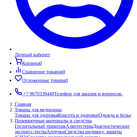
Личный кабинет
Корзина
0
Сравнение товаров
0
Отложенные товары
0
+7 9670339449
Телефон для заказов и вопросов.
Главная
Товары для медицины
Товары для здоровья
Красота и здоровье
Одежда и белье
Перевязочные материалы и средства
Госпитальный трикотаж
Алкотестеры
Диагностические
экспресс-тесты
Аптечки
Средства индивид. защиты