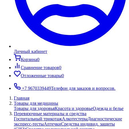
Личный кабинет
Корзина
0
Сравнение товаров
0
Отложенные товары
0
+7 9670339449
Телефон для заказов и вопросов.
Главная
Товары для медицины
Товары для здоровья
Красота и здоровье
Одежда и белье
Перевязочные материалы и средства
Госпитальный трикотаж
Алкотестеры
Диагностические
экспресс-тесты
Аптечки
Средства индивид. защиты