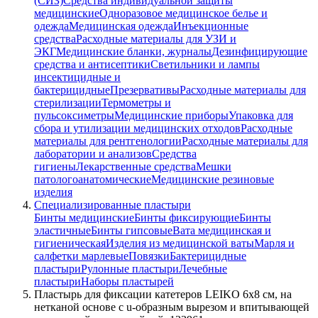
(СИЗ)
Средства индивидуальной защиты
медицинские
Одноразовое медицинское белье и
одежда
Медицинская одежда
Инъекционные
средства
Расходные материалы для УЗИ и
ЭКГ
Медицинские бланки, журналы
Дезинфицирующие
средства и антисептики
Светильники и лампы
инсектицидные и
бактерицидные
Презервативы
Расходные материалы для
стерилизации
Термометры и
пульсоксиметры
Медицинские приборы
Упаковка для
сбора и утилизации медицинских отходов
Расходные
материалы для рентгенологии
Расходные материалы для
лаборатории и анализов
Средства
гигиены
Лекарственные средства
Мешки
патологоанатомические
Медицинские резиновые
изделия
Специализированные пластыри
Бинты медицинские
Бинты фиксирующие
Бинты
эластичные
Бинты гипсовые
Вата медицинская и
гигиеническая
Изделия из медицинской ваты
Марля и
салфетки марлевые
Повязки
Бактерицидные
пластыри
Рулонные пластыри
Лечебные
пластыри
Наборы пластырей
Пластырь для фиксации катетеров LEIKO 6х8 см, на
нетканой основе с u-образным вырезом и впитывающей