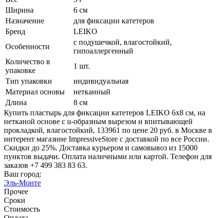
Ширина
6 см
Назначение
для фиксации катетеров
Бренд
LEIKO
c подушечкой, влагостойкий,
Особенности
гипоаллергенный
Количество в
1 шт.
упаковке
Тип упаковки
индивидуальная
Материал основы
нетканный
Длина
8 см
Купить пластырь для фиксации катетеров LEIKO 6х8 см, на
нетканой основе с u-образным вырезом и впитывающей
прокладкой, влагостойкий, 133961 по цене 20 руб. в Москве в
интерент магазине ImpressiveStore с доставкой по все России.
Скидки до 25%. Доставка курьером и самовывоз из 15000
пунктов выдачи. Оплата наличными или картой. Телефон для
заказов +7 499 383 83 63.
Ваш город:
Эль-Монте
Прочее
Сроки
Стоимость
Оплата