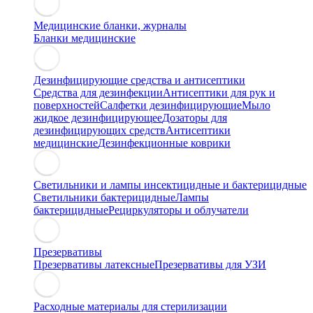
Медицинские бланки, журналы
Бланки медицинские
Дезинфицирующие средства и антисептики
Средства для дезинфекции
Антисептики для рук и
поверхностей
Салфетки дезинфицирующие
Мыло
жидкое дезинфицирующее
Дозаторы для
дезинфицирующих средств
Антисептики
медицинские
Дезинфекционные коврики
Светильники и лампы инсектицидные и бактерицидные
Светильники бактерицидные
Лампы
бактерицидные
Рециркуляторы и облучатели
Презервативы
Презервативы латексные
Презервативы для УЗИ
Расходные материалы для стерилизации