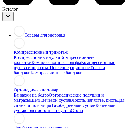
Каталог
Товары для здоровья
Компрессионный трикотаж
Компрессионные чулки
Компрессионные
колготки
Компрессионные гольфы
Компрессионные
рукава и перчатки
Послеоперационное белье и
бандажи
Компрессионные бандажи
Ортопедические товары
Бандажи на бедро
Ортопедические подушки и
матрасы
Шея
Плечевой сустав
Локоть, запястье, кисть
Для
спины и поясницы
Тазобедренный сустав
Коленный
сустав
Голеностопный сустав
Стопа
Для беременных и родящих