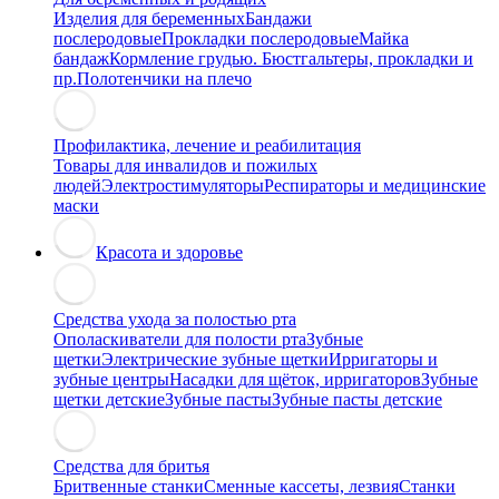
Изделия для беременных
Бандажи
послеродовые
Прокладки послеродовые
Майка
бандаж
Кормление грудью. Бюстгальтеры, прокладки и
пр.
Полотенчики на плечо
Профилактика, лечение и реабилитация
Товары для инвалидов и пожилых
людей
Электростимуляторы
Респираторы и медицинские
маски
Красота и здоровье
Средства ухода за полостью рта
Ополаскиватели для полости рта
Зубные
щетки
Электрические зубные щетки
Ирригаторы и
зубные центры
Насадки для щёток, ирригаторов
Зубные
щетки детские
Зубные пасты
Зубные пасты детские
Средства для бритья
Бритвенные станки
Сменные кассеты, лезвия
Станки