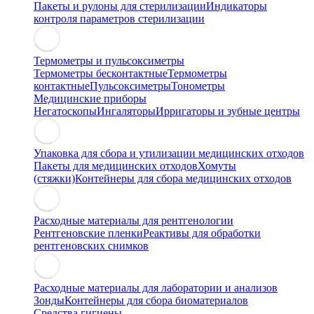
Пакеты и рулоны для стерилизации
Индикаторы
контроля параметров стерилизации
Термометры и пульсоксиметры
Термометры бесконтактные
Термометры
контактные
Пульсоксиметры
Тонометры
Медицинские приборы
Негатоскопы
Ингаляторы
Ирригаторы и зубные центры
Упаковка для сбора и утилизации медицинских отходов
Пакеты для медицинских отходов
Хомуты
(стяжки)
Контейнеры для сбора медицинских отходов
Расходные материалы для рентгенологии
Рентгеновские пленки
Реактивы для обработки
рентгеновских снимков
Расходные материалы для лаборатории и анализов
Зонды
Контейнеры для сбора биоматериалов
Средства гигиены