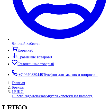
Личный кабинет
Корзина
0
Сравнение товаров
0
Отложенные товары
0
+7 9670339449
Телефон для заказов и вопросов.
Главная
Бренды
LEIKO
Hilberd
Rago
Relaxsan
Sigvaris
Venoteks
Ofa bamberg
LEIKO