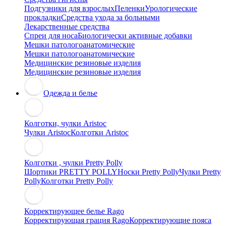
Подгузники для взрослых
Пеленки
Урологические
прокладки
Средства ухода за больными
Лекарственные средства
Спреи для носа
Биологически активные добавки
Мешки патологоанатомические
Мешки патологоанатомические
Медицинские резиновые изделия
Медицинские резиновые изделия
Одежда и белье
Колготки, чулки Aristoc
Чулки Aristoc
Колготки Aristoc
Колготки , чулки Pretty Polly
Шортики PRETTY POLLY
Носки Pretty Polly
Чулки Pretty
Polly
Колготки Pretty Polly
Корректирующее белье Rago
Корректирующая грация Rago
Корректирующие пояса