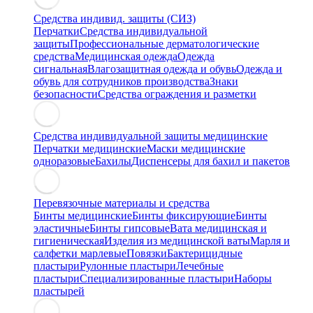
Средства индивид. защиты (СИЗ)
Перчатки
Средства индивидуальной
защиты
Профессиональные дерматологические
средства
Медицинская одежда
Одежда
сигнальная
Влагозащитная одежда и обувь
Одежда и
обувь для сотрудников производства
Знаки
безопасности
Средства ограждения и разметки
Средства индивидуальной защиты медицинские
Перчатки медицинские
Маски медицинские
одноразовые
Бахилы
Диспенсеры для бахил и пакетов
Перевязочные материалы и средства
Бинты медицинские
Бинты фиксирующие
Бинты
эластичные
Бинты гипсовые
Вата медицинская и
гигиеническая
Изделия из медицинской ваты
Марля и
салфетки марлевые
Повязки
Бактерицидные
пластыри
Рулонные пластыри
Лечебные
пластыри
Специализированные пластыри
Наборы
пластырей