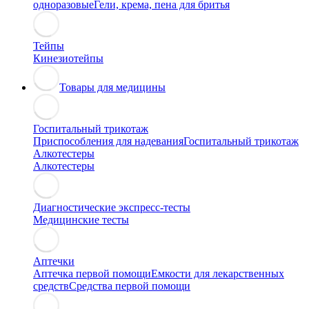
одноразовые
Гели, крема, пена для бритья
Тейпы
Кинезиотейпы
Товары для медицины
Госпитальный трикотаж
Приспособления для надевания
Госпитальный трикотаж
Алкотестеры
Алкотестеры
Диагностические экспресс-тесты
Медицинские тесты
Аптечки
Аптечка первой помощи
Емкости для лекарственных
средств
Средства первой помощи