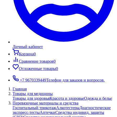
Личный кабинет
Корзина
0
Сравнение товаров
0
Отложенные товары
0
+7 9670339449
Телефон для заказов и вопросов.
Главная
Товары для медицины
Товары для здоровья
Красота и здоровье
Одежда и белье
Перевязочные материалы и средства
Госпитальный трикотаж
Алкотестеры
Диагностические
экспресс-тесты
Аптечки
Средства индивид. защиты