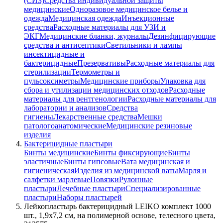
(СИЗ)
Средства индивидуальной защиты
медицинские
Одноразовое медицинское белье и
одежда
Медицинская одежда
Инъекционные
средства
Расходные материалы для УЗИ и
ЭКГ
Медицинские бланки, журналы
Дезинфицирующие
средства и антисептики
Светильники и лампы
инсектицидные и
бактерицидные
Презервативы
Расходные материалы для
стерилизации
Термометры и
пульсоксиметры
Медицинские приборы
Упаковка для
сбора и утилизации медицинских отходов
Расходные
материалы для рентгенологии
Расходные материалы для
лаборатории и анализов
Средства
гигиены
Лекарственные средства
Мешки
патологоанатомические
Медицинские резиновые
изделия
Бактерицидные пластыри
Бинты медицинские
Бинты фиксирующие
Бинты
эластичные
Бинты гипсовые
Вата медицинская и
гигиеническая
Изделия из медицинской ваты
Марля и
салфетки марлевые
Повязки
Рулонные
пластыри
Лечебные пластыри
Специализированные
пластыри
Наборы пластырей
Лейкопластырь бактерицидный LEIKO комплект 1000
шт., 1,9х7,2 см, на полимерной основе, телесного цвета,