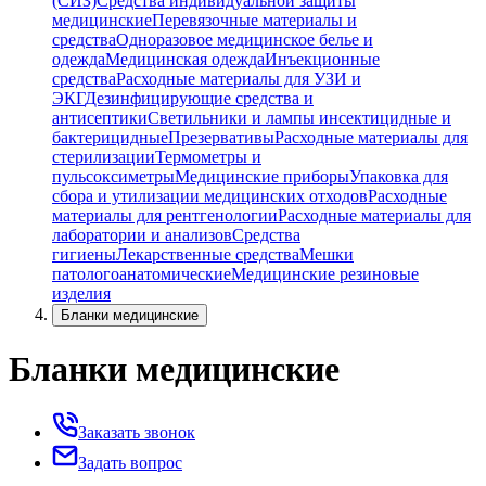
(СИЗ)
Средства индивидуальной защиты
медицинские
Перевязочные материалы и
средства
Одноразовое медицинское белье и
одежда
Медицинская одежда
Инъекционные
средства
Расходные материалы для УЗИ и
ЭКГ
Дезинфицирующие средства и
антисептики
Светильники и лампы инсектицидные и
бактерицидные
Презервативы
Расходные материалы для
стерилизации
Термометры и
пульсоксиметры
Медицинские приборы
Упаковка для
сбора и утилизации медицинских отходов
Расходные
материалы для рентгенологии
Расходные материалы для
лаборатории и анализов
Средства
гигиены
Лекарственные средства
Мешки
патологоанатомические
Медицинские резиновые
изделия
Бланки медицинские
Бланки медицинские
Заказать звонок
Задать вопрос