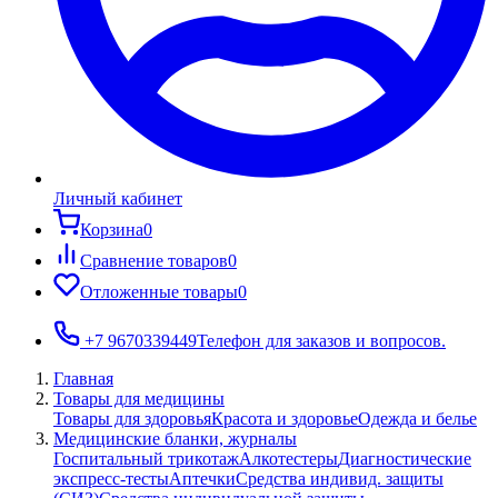
Личный кабинет
Корзина
0
Сравнение товаров
0
Отложенные товары
0
+7 9670339449
Телефон для заказов и вопросов.
Главная
Товары для медицины
Товары для здоровья
Красота и здоровье
Одежда и белье
Медицинские бланки, журналы
Госпитальный трикотаж
Алкотестеры
Диагностические
экспресс-тесты
Аптечки
Средства индивид. защиты