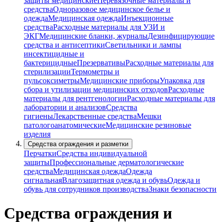
защиты медицинские
Перевязочные материалы и
средства
Одноразовое медицинское белье и
одежда
Медицинская одежда
Инъекционные
средства
Расходные материалы для УЗИ и
ЭКГ
Медицинские бланки, журналы
Дезинфицирующие
средства и антисептики
Светильники и лампы
инсектицидные и
бактерицидные
Презервативы
Расходные материалы для
стерилизации
Термометры и
пульсоксиметры
Медицинские приборы
Упаковка для
сбора и утилизации медицинских отходов
Расходные
материалы для рентгенологии
Расходные материалы для
лаборатории и анализов
Средства
гигиены
Лекарственные средства
Мешки
патологоанатомические
Медицинские резиновые
изделия
Средства ограждения и разметки
Перчатки
Средства индивидуальной
защиты
Профессиональные дерматологические
средства
Медицинская одежда
Одежда
сигнальная
Влагозащитная одежда и обувь
Одежда и
обувь для сотрудников производства
Знаки безопасности
Средства ограждения и