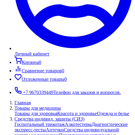
Личный кабинет
Корзина
0
Сравнение товаров
0
Отложенные товары
0
+7 9670339449
Телефон для заказов и вопросов.
Главная
Товары для медицины
Товары для здоровья
Красота и здоровье
Одежда и белье
Средства индивид. защиты (СИЗ)
Госпитальный трикотаж
Алкотестеры
Диагностические
экспресс-тесты
Аптечки
Средства индивидуальной