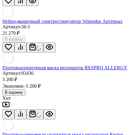
Нейро-мышечный электростимулятор Veinoplus Артериал
Артикул:
56-5
21 270
₽
В корзину
Противоаллергенная маска респиратор RESPRO ALLERGY
Артикул:
93436
5 200
₽
Экономия -5 200
₽
В корзину
Хит
Противоаллергенная спортивная маска респиратор Respro