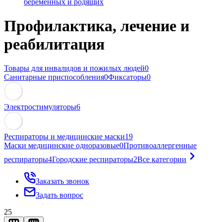
беременных и родящих
Профилактика, лечение и
реабилитация
Товары для инвалидов и пожилых людей
0
Санитарные приспособления
0
Фиксаторы
0
Электростимуляторы
6
Респираторы и медицинские маски
19
Маски медицинские одноразовые
0
Противоаллергенные
респираторы
4
Городские респираторы
2
Все категории
Заказать звонок
Задать вопрос
25