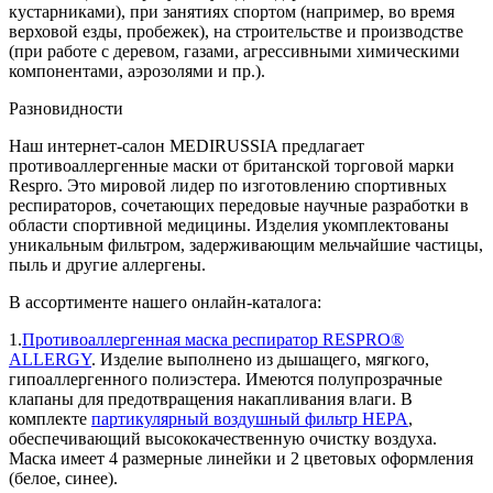
кустарниками), при занятиях спортом (например, во время
верховой езды, пробежек), на строительстве и производстве
(при работе с деревом, газами, агрессивными химическими
компонентами, аэрозолями и пр.).
Разновидности
Наш интернет-салон MEDIRUSSIA предлагает
противоаллергенные маски от британской торговой марки
Respro. Это мировой лидер по изготовлению спортивных
респираторов, сочетающих передовые научные разработки в
области спортивной медицины. Изделия укомплектованы
уникальным фильтром, задерживающим мельчайшие частицы,
пыль и другие аллергены.
В ассортименте нашего онлайн-каталога:
1.
Противоаллергенная маска респиратор RESPRO®
ALLERGY
. Изделие выполнено из дышащего, мягкого,
гипоаллергенного полиэстера. Имеются полупрозрачные
клапаны для предотвращения накапливания влаги. В
комплекте
партикулярный воздушный фильтр HEPA
,
обеспечивающий высококачественную очистку воздуха.
Маска имеет 4 размерные линейки и 2 цветовых оформления
(белое, синее).