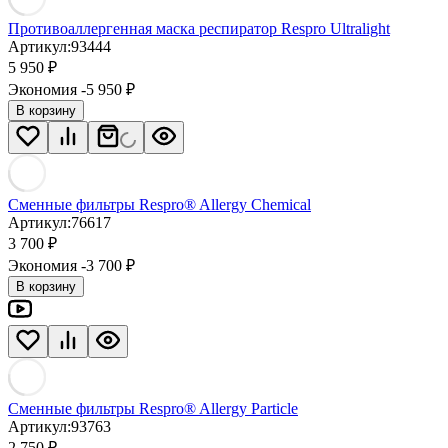
Противоаллергенная маска респиратор Respro Ultralight
Артикул:
93444
5 950
₽
Экономия -5 950
₽
В корзину
Сменные фильтры Respro® Allergy Chemical
Артикул:
76617
3 700
₽
Экономия -3 700
₽
В корзину
Сменные фильтры Respro® Allergy Particle
Артикул:
93763
2 750
₽