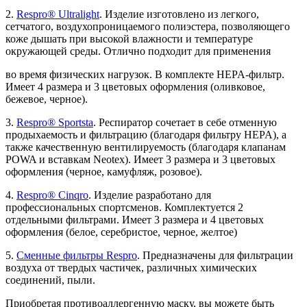
2.
Respro® Ultralight
. Изделие изготовлено из легкого,
сетчатого, воздухопроницаемого полиэстера, позволяющего
коже дышать при высокой влажности и температуре
окружающей среды. Отлично подходит для применения
во время физических нагрузок. В комплекте HEPA-фильтр.
Имеет 4 размера и 3 цветовых оформления (оливковое,
бежевое, черное).
3.
Respro® Sportsta
. Респиратор сочетает в себе отменную
продыхаемость и фильтрацию (благодаря фильтру HEPA), а
также качественную вентилируемость (благодаря клапанам
POWA и вставкам Neotex). Имеет 3 размера и 3 цветовых
оформления (черное, камуфляж, розовое).
4.
Respro® Cinqro
. Изделие разработано для
профессиональных спортсменов. Комплектуется 2
отдельными фильтрами. Имеет 3 размера и 4 цветовых
оформления (белое, серебристое, черное, желтое)
5.
Сменные фильтры Respro
. Предназначены для фильтрации
воздуха от твердых частичек, различных химических
соединений, пыли.
Приобретая противоаллергенную маску, вы можете быть