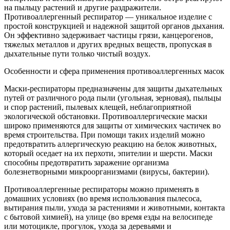
на пыльцу растений и другие раздражители.
Противоаллергенный респиратор — уникальное изделие с
простой конструкцией и надежной защитой органов дыхания.
Он эффективно задерживает частицы грязи, канцерогенов,
тяжелых металлов и других вредных веществ, пропуская в
дыхательные пути только чистый воздух.
Особенности и сфера применения противоаллергенных масок
Маски-респираторы предназначены для защиты дыхательных
путей от различного рода пыли (угольная, зерновая), пыльцы
и спор растений, пылевых клещей, неблагоприятной
экологической обстановки. Противоаллергические маски
широко применяются для защиты от химических частичек во
время строительства. При помощи таких изделий можно
предотвратить аллергическую реакцию на белок животных,
который оседает на их перхоти, эпителии и шерсти. Маски
способны предотвратить заражение организма
болезнетворными микроорганизмами (вирусы, бактерии).
Противоаллергенные респираторы можно применять в
домашних условиях (во время использования пылесоса,
вытирания пыли, ухода за растениями и животными, контакта
с бытовой химией), на улице (во время езды на велосипеде
или мотоцикле, прогулок, ухода за деревьями и