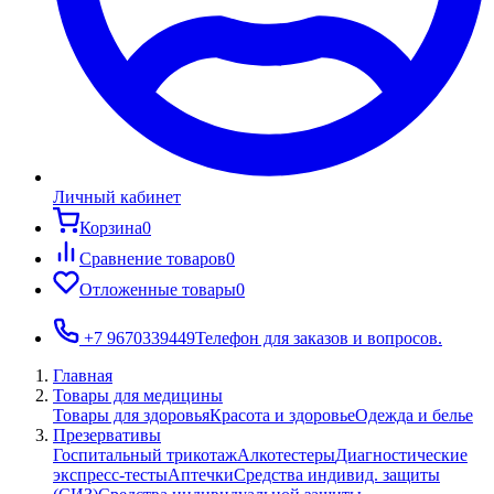
Личный кабинет
Корзина
0
Сравнение товаров
0
Отложенные товары
0
+7 9670339449
Телефон для заказов и вопросов.
Главная
Товары для медицины
Товары для здоровья
Красота и здоровье
Одежда и белье
Презервативы
Госпитальный трикотаж
Алкотестеры
Диагностические
экспресс-тесты
Аптечки
Средства индивид. защиты