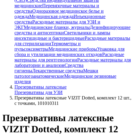
(СИЗ)
Средства индивидуальной защиты
медицинские
Перевязочные материалы и
средства
Одноразовое медицинское белье и
одежда
Медицинская одежда
Инъекционные
средства
Расходные материалы для УЗИ и
ЭКГ
Медицинские бланки, журналы
Дезинфицирующие
средства и антисептики
Светильники и лампы
инсектицидные и бактерицидные
Расходные материалы
для стерилизации
Термометры и
пульсоксиметры
Медицинские приборы
Упаковка для
сбора и утилизации медицинских отходов
Расходные
материалы для рентгенологии
Расходные материалы для
лаборатории и анализов
Средства
гигиены
Лекарственные средства
Мешки
патологоанатомические
Медицинские резиновые
изделия
Презервативы латексные
Презервативы для УЗИ
Презервативы латексные VIZIT Dotted, комплект 12 шт.,
с точками, 101010311
Презервативы латексные
VIZIT Dotted, комплект 12