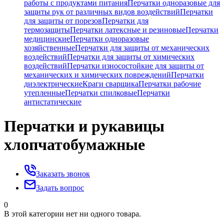
работы с продуктами питания
Перчатки одноразовые для
защиты рук от различных видов воздействий
Перчатки
для защиты от порезов
Перчатки для
термозащиты
Перчатки латексные и резиновые
Перчатки
медицинские
Перчатки одноразовые
хозяйственные
Перчатки для защиты от механических
воздействий
Перчатки для защиты от химических
воздействий
Перчатки износостойкие для защиты от
механических и химических повреждений
Перчатки
диэлектрические
Краги сварщика
Перчатки рабочие
утепленные
Перчатки спилковые
Перчатки
антистатические
Перчатки и рукавицы
хлопчатобумажные
Заказать звонок
Задать вопрос
0
В этой категории нет ни одного товара.