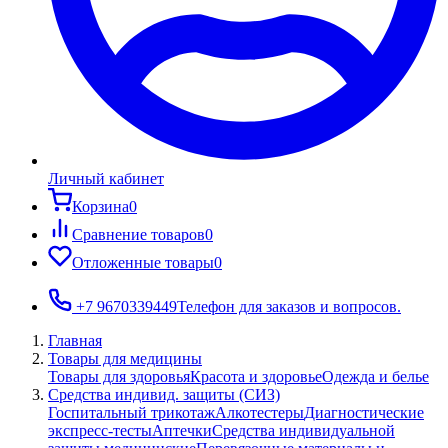
Личный кабинет
Корзина
0
Сравнение товаров
0
Отложенные товары
0
+7 9670339449
Телефон для заказов и вопросов.
Главная
Товары для медицины
Товары для здоровья
Красота и здоровье
Одежда и белье
Средства индивид. защиты (СИЗ)
Госпитальный трикотаж
Алкотестеры
Диагностические
экспресс-тесты
Аптечки
Средства индивидуальной