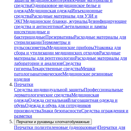
защиты медицинские
Перевязочные материалы и
средства
Одноразовое медицинское белье и
одежда
Медицинская одежда
Инъекционные
средства
Расходные материалы для УЗИ и
ЭКГ
Медицинские бланки, журналы
Дезинфицирующие
средства и антисептики
Светильники и лампы
инсектицидные и
бактерицидные
Презервативы
Расходные материалы для
стерилизации
Термометры и
пульсоксиметры
Медицинские приборы
Упаковка для
сбора и утилизации медицинских отходов
Расходные
материалы для рентгенологии
Расходные материалы для
лаборатории и анализов
Средства
гигиены
Лекарственные средства
Мешки
патологоанатомические
Медицинские резиновые
изделия
Перчатки
Средства индивидуальной защиты
Профессиональные
дерматологические средства
Медицинская
одежда
Одежда сигнальная
Влагозащитная одежда и
обувь
Одежда и обувь для сотрудников
производства
Знаки безопасности
Средства ограждения и
разметки
Перчатки и рукавицы хлопчатобумажные
Перчатки полиэтиленовые (одноразовые)
Перчатки для