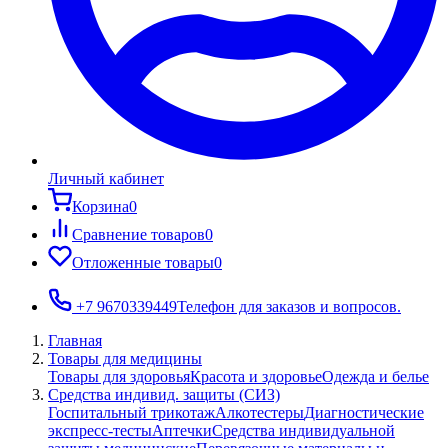
Личный кабинет
Корзина
0
Сравнение товаров
0
Отложенные товары
0
+7 9670339449
Телефон для заказов и вопросов.
Главная
Товары для медицины
Товары для здоровья
Красота и здоровье
Одежда и белье
Средства индивид. защиты (СИЗ)
Госпитальный трикотаж
Алкотестеры
Диагностические
экспресс-тесты
Аптечки
Средства индивидуальной