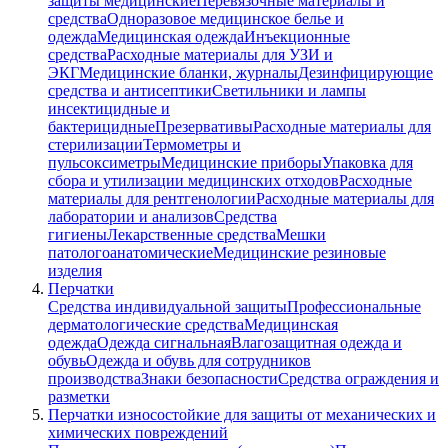
защиты медицинские
Перевязочные материалы и
средства
Одноразовое медицинское белье и
одежда
Медицинская одежда
Инъекционные
средства
Расходные материалы для УЗИ и
ЭКГ
Медицинские бланки, журналы
Дезинфицирующие
средства и антисептики
Светильники и лампы
инсектицидные и
бактерицидные
Презервативы
Расходные материалы для
стерилизации
Термометры и
пульсоксиметры
Медицинские приборы
Упаковка для
сбора и утилизации медицинских отходов
Расходные
материалы для рентгенологии
Расходные материалы для
лаборатории и анализов
Средства
гигиены
Лекарственные средства
Мешки
патологоанатомические
Медицинские резиновые
изделия
Перчатки
Средства индивидуальной защиты
Профессиональные
дерматологические средства
Медицинская
одежда
Одежда сигнальная
Влагозащитная одежда и
обувь
Одежда и обувь для сотрудников
производства
Знаки безопасности
Средства ограждения и
разметки
Перчатки износостойкие для защиты от механических и
химических повреждений