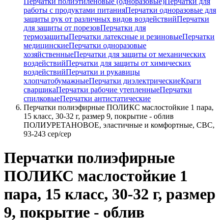
Перчатки полиэтиленовые (одноразовые)
Перчатки для
работы с продуктами питания
Перчатки одноразовые для
защиты рук от различных видов воздействий
Перчатки
для защиты от порезов
Перчатки для
термозащиты
Перчатки латексные и резиновые
Перчатки
медицинские
Перчатки одноразовые
хозяйственные
Перчатки для защиты от механических
воздействий
Перчатки для защиты от химических
воздействий
Перчатки и рукавицы
хлопчатобумажные
Перчатки диэлектрические
Краги
сварщика
Перчатки рабочие утепленные
Перчатки
спилковые
Перчатки антистатические
Перчатки полиэфирные ПОЛИКС маслостойкие 1 пара,
15 класс, 30-32 г, размер 9, покрытие - облив
ПОЛИУРЕТАНОВОЕ, эластичные и комфортные, СВС,
93-243 сер/сер
Перчатки полиэфирные
ПОЛИКС маслостойкие 1
пара, 15 класс, 30-32 г, размер
9, покрытие - облив