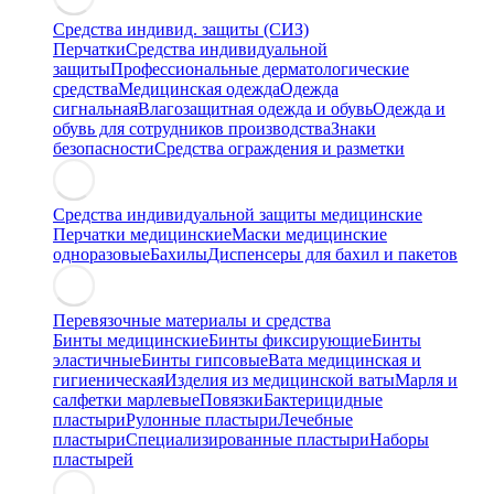
Средства индивид. защиты (СИЗ)
Перчатки
Средства индивидуальной
защиты
Профессиональные дерматологические
средства
Медицинская одежда
Одежда
сигнальная
Влагозащитная одежда и обувь
Одежда и
обувь для сотрудников производства
Знаки
безопасности
Средства ограждения и разметки
Средства индивидуальной защиты медицинские
Перчатки медицинские
Маски медицинские
одноразовые
Бахилы
Диспенсеры для бахил и пакетов
Перевязочные материалы и средства
Бинты медицинские
Бинты фиксирующие
Бинты
эластичные
Бинты гипсовые
Вата медицинская и
гигиеническая
Изделия из медицинской ваты
Марля и
салфетки марлевые
Повязки
Бактерицидные
пластыри
Рулонные пластыри
Лечебные
пластыри
Специализированные пластыри
Наборы
пластырей