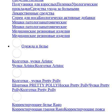
Подгузники для взрослых
Пеленки
Урологические
прокладки
Средства ухода за больными
Лекарственные средства
Спреи для носа
Биологически активные добавки
Мешки патологоанатомические
Мешки патологоанатомические
Медицинские резиновые изделия
Медицинские резиновые изделия
Одежда и белье
Колготки, чулки Aristoc
Чулки Aristoc
Колготки Aristoc
Колготки , чулки Pretty Polly
Шортики PRETTY POLLY
Носки Pretty Polly
Чулки Pretty
Polly
Колготки Pretty Polly
Корректирующее белье Rago
Корректирующая грация Rago
Корректирующие пояса