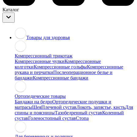
Каталог
Товары для здоровья
Компрессионный трикотаж
Компрессионные чулки
Компрессионные
колготки
Компрессионные гольфы
Компрессионные
рукава и перчатки
Послеоперационное белье и
бандажи
Компрессионные бандажи
Ортопедические товары
Бандажи на бедро
Ортопедические подушки и
матрасы
Шея
Плечевой сустав
Локоть, запястье, кисть
Для
спины и поясницы
Тазобедренный сустав
Коленный
сустав
Голеностопный сустав
Стопа
Для беременных и родящих