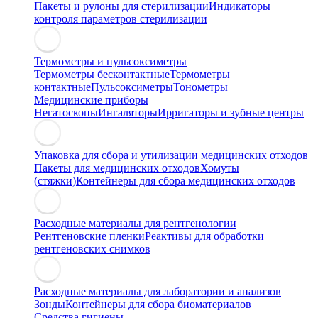
Пакеты и рулоны для стерилизации
Индикаторы
контроля параметров стерилизации
Термометры и пульсоксиметры
Термометры бесконтактные
Термометры
контактные
Пульсоксиметры
Тонометры
Медицинские приборы
Негатоскопы
Ингаляторы
Ирригаторы и зубные центры
Упаковка для сбора и утилизации медицинских отходов
Пакеты для медицинских отходов
Хомуты
(стяжки)
Контейнеры для сбора медицинских отходов
Расходные материалы для рентгенологии
Рентгеновские пленки
Реактивы для обработки
рентгеновских снимков
Расходные материалы для лаборатории и анализов
Зонды
Контейнеры для сбора биоматериалов
Средства гигиены