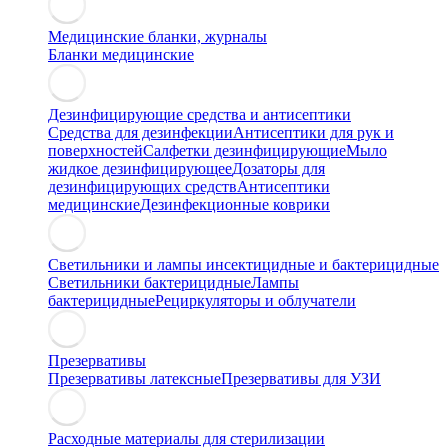
Медицинские бланки, журналы
Бланки медицинские
Дезинфицирующие средства и антисептики
Средства для дезинфекции
Антисептики для рук и
поверхностей
Салфетки дезинфицирующие
Мыло
жидкое дезинфицирующее
Дозаторы для
дезинфицирующих средств
Антисептики
медицинские
Дезинфекционные коврики
Светильники и лампы инсектицидные и бактерицидные
Светильники бактерицидные
Лампы
бактерицидные
Рециркуляторы и облучатели
Презервативы
Презервативы латексные
Презервативы для УЗИ
Расходные материалы для стерилизации