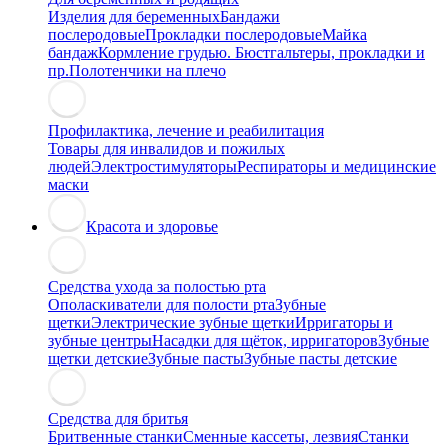
Изделия для беременных
Бандажи
послеродовые
Прокладки послеродовые
Майка
бандаж
Кормление грудью. Бюстгальтеры, прокладки и
пр.
Полотенчики на плечо
Профилактика, лечение и реабилитация
Товары для инвалидов и пожилых
людей
Электростимуляторы
Респираторы и медицинские
маски
Красота и здоровье
Средства ухода за полостью рта
Ополаскиватели для полости рта
Зубные
щетки
Электрические зубные щетки
Ирригаторы и
зубные центры
Насадки для щёток, ирригаторов
Зубные
щетки детские
Зубные пасты
Зубные пасты детские
Средства для бритья
Бритвенные станки
Сменные кассеты, лезвия
Станки