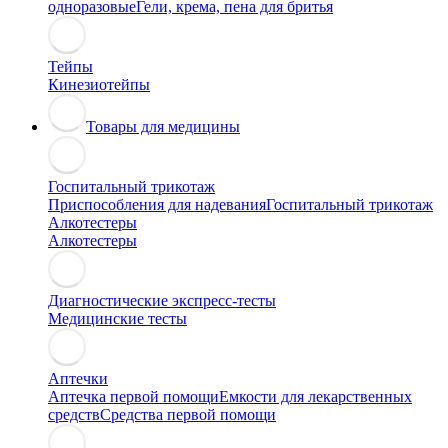
одноразовые
Гели, крема, пена для бритья
Тейпы
Кинезиотейпы
Товары для медицины
Госпитальный трикотаж
Приспособления для надевания
Госпитальный трикотаж
Алкотестеры
Алкотестеры
Диагностические экспресс-тесты
Медицинские тесты
Аптечки
Аптечка первой помощи
Емкости для лекарственных
средств
Средства первой помощи