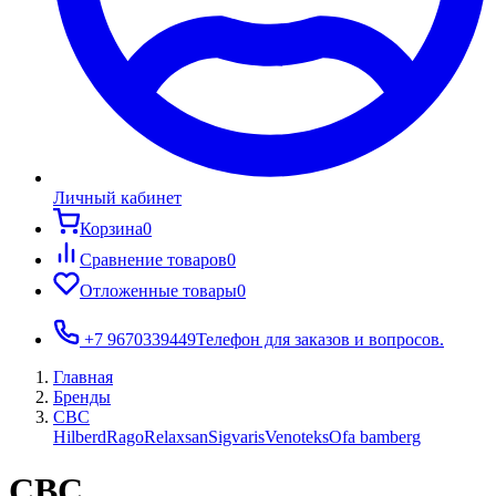
Личный кабинет
Корзина
0
Сравнение товаров
0
Отложенные товары
0
+7 9670339449
Телефон для заказов и вопросов.
Главная
Бренды
СВС
Hilberd
Rago
Relaxsan
Sigvaris
Venoteks
Ofa bamberg
СВС