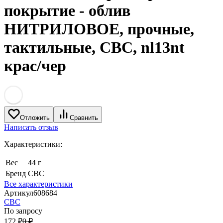
покрытие - облив
НИТРИЛОВОЕ, прочные,
тактильные, СВС, nl13nt
крас/чер
Отложить
Сравнить
Написать отзыв
Характеристики:
Вес
44 г
Бренд
СВС
Все характеристики
Артикул
608684
СВС
По запросу
172
₽
0
₽