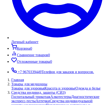
Личный кабинет
Корзина
0
Сравнение товаров
0
Отложенные товары
0
+7 9670339449
Телефон для заказов и вопросов.
Главная
Товары для медицины
Товары для здоровья
Красота и здоровье
Одежда и белье
Средства индивид. защиты (СИЗ)
Госпитальный трикотаж
Алкотестеры
Диагностические
экспресс-тесты
Аптечки
Средства индивидуальной