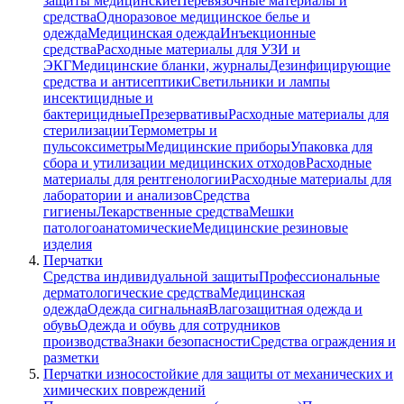
защиты медицинские
Перевязочные материалы и
средства
Одноразовое медицинское белье и
одежда
Медицинская одежда
Инъекционные
средства
Расходные материалы для УЗИ и
ЭКГ
Медицинские бланки, журналы
Дезинфицирующие
средства и антисептики
Светильники и лампы
инсектицидные и
бактерицидные
Презервативы
Расходные материалы для
стерилизации
Термометры и
пульсоксиметры
Медицинские приборы
Упаковка для
сбора и утилизации медицинских отходов
Расходные
материалы для рентгенологии
Расходные материалы для
лаборатории и анализов
Средства
гигиены
Лекарственные средства
Мешки
патологоанатомические
Медицинские резиновые
изделия
Перчатки
Средства индивидуальной защиты
Профессиональные
дерматологические средства
Медицинская
одежда
Одежда сигнальная
Влагозащитная одежда и
обувь
Одежда и обувь для сотрудников
производства
Знаки безопасности
Средства ограждения и
разметки
Перчатки износостойкие для защиты от механических и
химических повреждений