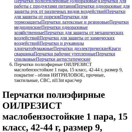
Перчатки полиэтиленовые (одноразовые)
Перчатки для
работы с продуктами питания
Перчатки одноразовые для
защиты рук от различных видов воздействий
Перчатки
для защиты от порезов
Перчатки для
термозащиты
Перчатки латексные и резиновые
Перчатки
медицинские
Перчатки одноразовые
хозяйственные
Перчатки для защиты от механических
воздействий
Перчатки для защиты от химических
воздействий
Перчатки и рукавицы
хлопчатобумажные
Перчатки диэлектрические
Краги
сварщика
Перчатки рабочие утепленные
Перчатки
спилковые
Перчатки антистатические
Перчатки полиэфирные ОИЛРЕЗИСТ
маслобензостойкие 1 пара, 15 класс, 42-44 г, размер 9,
покрытие - облив НИТРИЛОВОЕ, прочные,
тактильные, СВС, nl13nt крас/чер
Перчатки полиэфирные
ОИЛРЕЗИСТ
маслобензостойкие 1 пара, 15
класс, 42-44 г, размер 9,