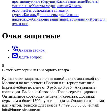
противошумные (беруши)
Каски защитные
Жилеты
сигнальные
Халаты медицинские
Халаты
рабочие
Непромокаемые плащи и
куртки
Бахилы
Диспенсеры для бахил и
пакетов
Комбинезоны защитные
Нарукавники
Крем для
рук и ног
Очки защитные
Заказать звонок
Задать вопрос
0
В этой категории нет ни одного товара.
Купить очки защитные по выгодной цене с доставкой по
Москве и во все регионы России в интернет магазине
ImpressiveStore по цене от 0 руб. до 0 руб.. Актуальные
коллекции. Выбор из 0 товаров. Товар сертифицирован.
Оптимальное соотношение цены и качества. Доставка
курьером и более 1500 пунктов выдачи. Оплата наличными
или картой. Телефон для заказов:+7 499 383 83 63. e-mail:
info@impressivestore.ru