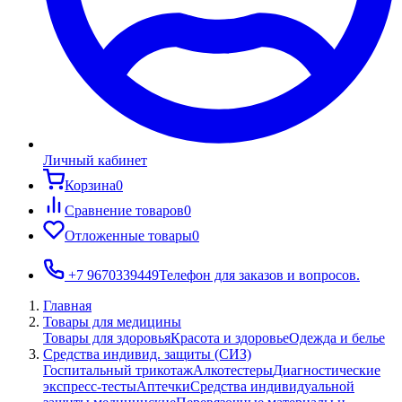
Личный кабинет
Корзина
0
Сравнение товаров
0
Отложенные товары
0
+7 9670339449
Телефон для заказов и вопросов.
Главная
Товары для медицины
Товары для здоровья
Красота и здоровье
Одежда и белье
Средства индивид. защиты (СИЗ)
Госпитальный трикотаж
Алкотестеры
Диагностические
экспресс-тесты
Аптечки
Средства индивидуальной