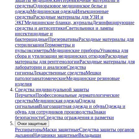
защиты медицинские
Перевязочные материалы и
средства
Одноразовое медицинское белье и
одежда
Медицинская одежда
Инъекционные
средства
Расходные материалы для УЗИ и
ЭКГ
Медицинские бланки, журналы
Дезинфицирующие
средства и антисептики
Светильники и лампы
инсектицидные и
бактерицидные
Презервативы
Расходные материалы для
стерилизации
Термометры и
пульсоксиметры
Медицинские приборы
Упаковка для
сбора и утилизации медицинских отходов
Расходные
материалы для рентгенологии
Расходные материалы для
лаборатории и анализов
Средства
гигиены
Лекарственные средства
Мешки
патологоанатомические
Медицинские резиновые
изделия
Средства индивидуальной защиты
Перчатки
Профессиональные дерматологические
средства
Медицинская одежда
Одежда
сигнальная
Влагозащитная одежда и обувь
Одежда и
обувь для сотрудников производства
Знаки
безопасности
Средства ограждения и разметки
Очки защитные
Респираторы
Маски защитные
Средства защиты органов
дыхания
Наушники защитные
Вкладыши