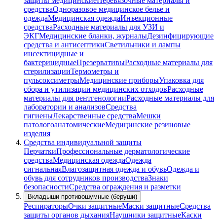
защиты медицинские
Перевязочные материалы и
средства
Одноразовое медицинское белье и
одежда
Медицинская одежда
Инъекционные
средства
Расходные материалы для УЗИ и
ЭКГ
Медицинские бланки, журналы
Дезинфицирующие
средства и антисептики
Светильники и лампы
инсектицидные и
бактерицидные
Презервативы
Расходные материалы для
стерилизации
Термометры и
пульсоксиметры
Медицинские приборы
Упаковка для
сбора и утилизации медицинских отходов
Расходные
материалы для рентгенологии
Расходные материалы для
лаборатории и анализов
Средства
гигиены
Лекарственные средства
Мешки
патологоанатомические
Медицинские резиновые
изделия
Средства индивидуальной защиты
Перчатки
Профессиональные дерматологические
средства
Медицинская одежда
Одежда
сигнальная
Влагозащитная одежда и обувь
Одежда и
обувь для сотрудников производства
Знаки
безопасности
Средства ограждения и разметки
Вкладыши противошумные (беруши)
Респираторы
Очки защитные
Маски защитные
Средства
защиты органов дыхания
Наушники защитные
Каски