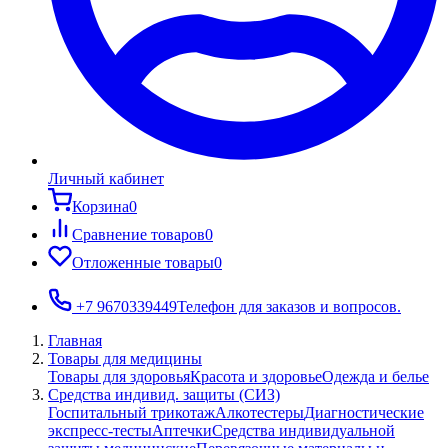
Личный кабинет
Корзина
0
Сравнение товаров
0
Отложенные товары
0
+7 9670339449
Телефон для заказов и вопросов.
Главная
Товары для медицины
Товары для здоровья
Красота и здоровье
Одежда и белье
Средства индивид. защиты (СИЗ)
Госпитальный трикотаж
Алкотестеры
Диагностические
экспресс-тесты
Аптечки
Средства индивидуальной