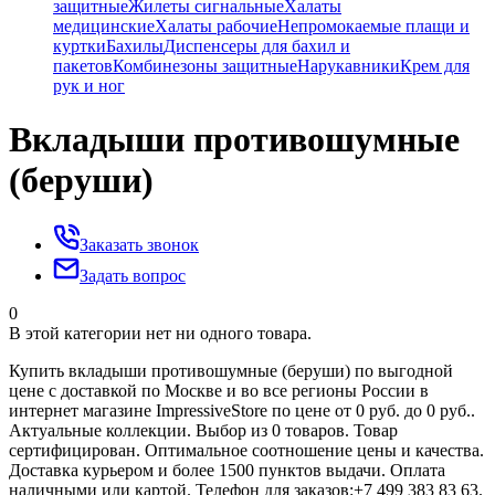
защитные
Жилеты сигнальные
Халаты
медицинские
Халаты рабочие
Непромокаемые плащи и
куртки
Бахилы
Диспенсеры для бахил и
пакетов
Комбинезоны защитные
Нарукавники
Крем для
рук и ног
Вкладыши противошумные
(беруши)
Заказать звонок
Задать вопрос
0
В этой категории нет ни одного товара.
Купить вкладыши противошумные (беруши) по выгодной
цене с доставкой по Москве и во все регионы России в
интернет магазине ImpressiveStore по цене от 0 руб. до 0 руб..
Актуальные коллекции. Выбор из 0 товаров. Товар
сертифицирован. Оптимальное соотношение цены и качества.
Доставка курьером и более 1500 пунктов выдачи. Оплата
наличными или картой. Телефон для заказов:+7 499 383 83 63.