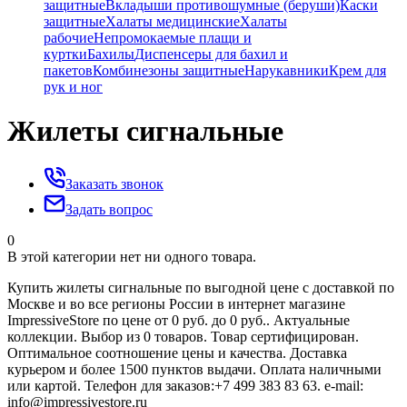
защитные
Вкладыши противошумные (беруши)
Каски
защитные
Халаты медицинские
Халаты
рабочие
Непромокаемые плащи и
куртки
Бахилы
Диспенсеры для бахил и
пакетов
Комбинезоны защитные
Нарукавники
Крем для
рук и ног
Жилеты сигнальные
Заказать звонок
Задать вопрос
0
В этой категории нет ни одного товара.
Купить жилеты сигнальные по выгодной цене с доставкой по
Москве и во все регионы России в интернет магазине
ImpressiveStore по цене от 0 руб. до 0 руб.. Актуальные
коллекции. Выбор из 0 товаров. Товар сертифицирован.
Оптимальное соотношение цены и качества. Доставка
курьером и более 1500 пунктов выдачи. Оплата наличными
или картой. Телефон для заказов:+7 499 383 83 63. e-mail:
info@impressivestore.ru