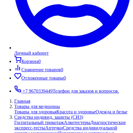
Личный кабинет
Корзина
0
Сравнение товаров
0
Отложенные товары
0
+7 9670339449
Телефон для заказов и вопросов.
Главная
Товары для медицины
Товары для здоровья
Красота и здоровье
Одежда и белье
Средства индивид. защиты (СИЗ)
Госпитальный трикотаж
Алкотестеры
Диагностические
экспресс-тесты
Аптечки
Средства индивидуальной