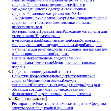
защиты медицинские
Перевязочные материалы и
средства
Одноразовое медицинское белье и
одежда
Медицинская одежда
Инъекционные
средства
Расходные материалы для УЗИ и
ЭКГ
Медицинские бланки, журналы
Дезинфицирующие
средства и антисептики
Светильники и лампы
инсектицидные и
бактерицидные
Презервативы
Расходные материалы для
стерилизации
Термометры и
пульсоксиметры
Медицинские приборы
Упаковка для
сбора и утилизации медицинских отходов
Расходные
материалы для рентгенологии
Расходные материалы для
лаборатории и анализов
Средства
гигиены
Лекарственные средства
Мешки
патологоанатомические
Медицинские резиновые
изделия
Средства индивидуальной защиты
Перчатки
Профессиональные дерматологические
средства
Медицинская одежда
Одежда
сигнальная
Влагозащитная одежда и обувь
Одежда и
обувь для сотрудников производства
Знаки
безопасности
Средства ограждения и разметки
Жилеты сигнальные
Респираторы
Очки защитные
Маски защитные
Средства
защиты органов дыхания
Наушники