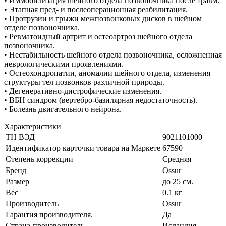
• Иммобилизация шейного отдела позвоночника после травм.
• Этапная пред- и послеоперационная реабилитация.
• Протрузии и грыжи межпозвонковых дисков в шейном
отделе позвоночника.
• Ревматоидный артрит и остеоартроз шейного отдела
позвоночника.
• Нестабильность шейного отдела позвоночника, осложненная
неврологическими проявлениями.
• Остеохондропатии, аномалии шейного отдела, изменения
структуры тел позвонков различной природы.
• Дегенеративно-дистрофические изменения.
• ВБН синдром (вертебро-базилярная недостаточность).
• Болезнь двигательного нейрона.
Характеристики
ТН ВЭД
9021101000
Идентификатор карточки товара на Маркете
67590
Степень коррекции
Средняя
Бренд
Ossur
Размер
до 25 см.
Вес
0.1 кг
Производитель
Ossur
Гарантия производителя.
Да
Страна-производитель
Исландия