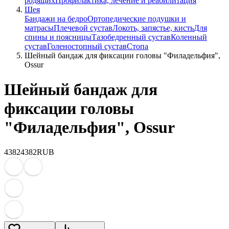
родящих
Профилактика, лечение и реабилитация
Шея
Бандажи на бедро
Ортопедические подушки и
матрасы
Плечевой сустав
Локоть, запястье, кисть
Для
спины и поясницы
Тазобедренный сустав
Коленный
сустав
Голеностопный сустав
Стопа
Шейный бандаж для фиксации головы "Филадельфия",
Ossur
Шейный бандаж для
фиксации головы
"Филадельфия", Ossur
4382
4382
RUB