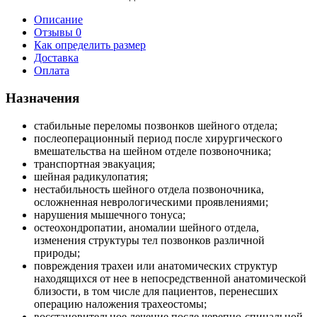
Описание
Отзывы 0
Как определить размер
Доставка
Оплата
Назначения
стабильные переломы позвонков шейного отдела;
послеоперационный период после хирургического
вмешательства на шейном отделе позвоночника;
транспортная эвакуация;
шейная радикулопатия;
нестабильность шейного отдела позвоночника,
осложненная неврологическими проявлениями;
нарушения мышечного тонуса;
остеохондропатии, аномалии шейного отдела,
изменения структуры тел позвонков различной
природы;
повреждения трахеи или анатомических структур
находящихся от нее в непосредственной анатомической
близости, в том числе для пациентов, перенесших
операцию наложения трахеостомы;
восстановительное лечение после черепно-спинальной