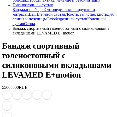
родящих
Профилактика, лечение и реабилитация
Голеностопный сустав
Бандажи на бедро
Ортопедические подушки и
матрасы
Шея
Плечевой сустав
Локоть, запястье, кисть
Для
спины и поясницы
Тазобедренный сустав
Коленный
сустав
Стопа
Бандаж спортивный голеностопный с силиконовыми
вкладышами LEVAMED E+motion
Бандаж спортивный
голеностопный с
силиконовыми вкладышами
LEVAMED E+motion
5500
5500
RUB