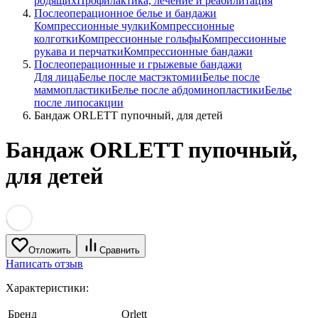
родящих
Профилактика, лечение и реабилитация
Послеоперационное белье и бандажи
Компрессионные чулки
Компрессионные
колготки
Компрессионные гольфы
Компрессионные
рукава и перчатки
Компрессионные бандажи
Послеоперационные и грыжевые бандажи
Для лица
Белье после мастэктомии
Белье после
маммопластики
Белье после абдоминопластики
Белье
после липосакции
Бандаж ORLETT пупочный, для детей
Бандаж ORLETT пупочный,
для детей
Отложить
Сравнить
Написать отзыв
Характеристики:
Бренд
Orlett