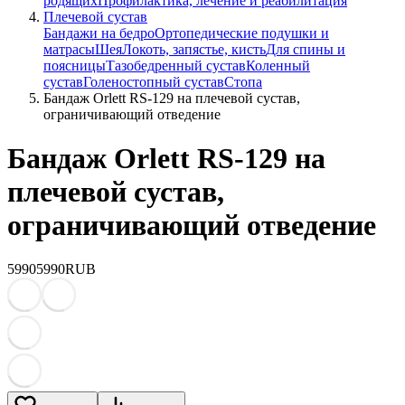
родящих
Профилактика, лечение и реабилитация
Плечевой сустав
Бандажи на бедро
Ортопедические подушки и
матрасы
Шея
Локоть, запястье, кисть
Для спины и
поясницы
Тазобедренный сустав
Коленный
сустав
Голеностопный сустав
Стопа
Бандаж Orlett RS-129 на плечевой сустав,
ограничивающий отведение
Бандаж Orlett RS-129 на
плечевой сустав,
ограничивающий отведение
5990
5990
RUB