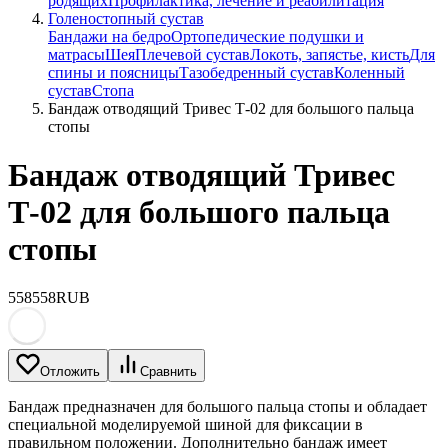
родящих
Профилактика, лечение и реабилитация
Голеностопный сустав
Бандажи на бедро
Ортопедические подушки и
матрасы
Шея
Плечевой сустав
Локоть, запястье, кисть
Для
спины и поясницы
Тазобедренный сустав
Коленный
сустав
Стопа
Бандаж отводящий Тривес Т-02 для большого пальца
стопы
Бандаж отводящий Тривес
Т-02 для большого пальца
стопы
558
558
RUB
Отложить
Сравнить
Бандаж предназначен для большого пальца стопы и обладает
специальной моделируемой шиной для фиксации в
правильном положении. Дополнительно бандаж имеет