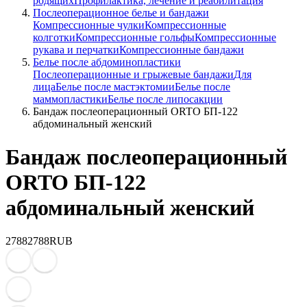
родящих
Профилактика, лечение и реабилитация
Послеоперационное белье и бандажи
Компрессионные чулки
Компрессионные
колготки
Компрессионные гольфы
Компрессионные
рукава и перчатки
Компрессионные бандажи
Белье после абдоминопластики
Послеоперационные и грыжевые бандажи
Для
лица
Белье после мастэктомии
Белье после
маммопластики
Белье после липосакции
Бандаж послеоперационный ORTO БП-122
абдоминальный женский
Бандаж послеоперационный
ORTO БП-122
абдоминальный женский
2788
2788
RUB