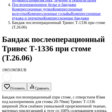
родящих
Профилактика, лечение и реабилитация
Послеоперационное белье и бандажи
Компрессионные чулки
Компрессионные
колготки
Компрессионные гольфы
Компрессионные
рукава и перчатки
Компрессионные бандажи
Бандаж послеоперационный Тривес Т-1336 при стоме
(T.26.06)
Бандаж послеоперационный
Тривес Т-1336 при стоме
(T.26.06)
1965
1965
RUB
Отложить
Сравнить
Бандаж послеоперационный (при стоме, с отверстием 85мм
под калоприемник для стомы 20-70мм) Тривес Т-1336
шириной 26см снабжен уникальной прорезиненной тканью,
материал прилегающий к телу со 100% содержанием хлопка.