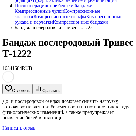
родящих
Профилактика, лечение и реабилитация
Послеоперационное белье и бандажи
Компрессионные чулки
Компрессионные
колготки
Компрессионные гольфы
Компрессионные
рукава и перчатки
Компрессионные бандажи
Бандаж послеродовый Тривес Т-1222
Бандаж послеродовый Тривес
Т-1222
1684
1684
RUB
Отложить
Сравнить
До- и послеродовой бандаж помогает снизить нагрузку,
которая возникает при беременности на позвоночник в виду
физиологических изменений, а также предупреждает
появление болей в пояснице.
Написать отзыв