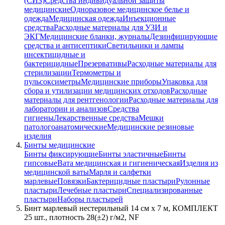
(СИЗ)
Средства индивидуальной защиты
медицинские
Одноразовое медицинское белье и
одежда
Медицинская одежда
Инъекционные
средства
Расходные материалы для УЗИ и
ЭКГ
Медицинские бланки, журналы
Дезинфицирующие
средства и антисептики
Светильники и лампы
инсектицидные и
бактерицидные
Презервативы
Расходные материалы для
стерилизации
Термометры и
пульсоксиметры
Медицинские приборы
Упаковка для
сбора и утилизации медицинских отходов
Расходные
материалы для рентгенологии
Расходные материалы для
лаборатории и анализов
Средства
гигиены
Лекарственные средства
Мешки
патологоанатомические
Медицинские резиновые
изделия
Бинты медицинские
Бинты фиксирующие
Бинты эластичные
Бинты
гипсовые
Вата медицинская и гигиеническая
Изделия из
медицинской ваты
Марля и салфетки
марлевые
Повязки
Бактерицидные пластыри
Рулонные
пластыри
Лечебные пластыри
Специализированные
пластыри
Наборы пластырей
Бинт марлевый нестерильный 14 см х 7 м, КОМПЛЕКТ
25 шт., плотность 28(±2) г/м2, NF