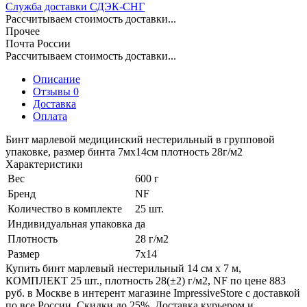
Служба доставки СДЭК-СНГ
Рассчитываем стоимость доставки...
Прочее
Почта России
Рассчитываем стоимость доставки...
Описание
Отзывы 0
Доставка
Оплата
Бинт марлевой медицинский нестерильный в групповой
упаковке, размер бинта 7мх14см плотность 28г/м2
Характеристики
Вес
600 г
Бренд
NF
Количество в комплекте
25 шт.
Индивидуальная упаковка
да
Плотность
28 г/м2
Размер
7х14
Купить бинт марлевый нестерильный 14 см х 7 м,
КОМПЛЕКТ 25 шт., плотность 28(±2) г/м2, NF по цене 883
руб. в Москве в интерент магазине ImpressiveStore с доставкой
по все России. Скидки до 25%. Доставка курьером и