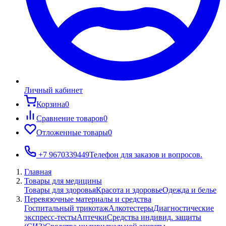
Личный кабинет
Корзина
0
Сравнение товаров
0
Отложенные товары
0
+7 9670339449
Телефон для заказов и вопросов.
Главная
Товары для медицины
Товары для здоровья
Красота и здоровье
Одежда и белье
Перевязочные материалы и средства
Госпитальный трикотаж
Алкотестеры
Диагностические
экспресс-тесты
Аптечки
Средства индивид. защиты