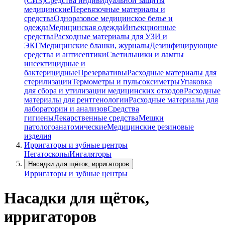
(СИЗ)
Средства индивидуальной защиты
медицинские
Перевязочные материалы и
средства
Одноразовое медицинское белье и
одежда
Медицинская одежда
Инъекционные
средства
Расходные материалы для УЗИ и
ЭКГ
Медицинские бланки, журналы
Дезинфицирующие
средства и антисептики
Светильники и лампы
инсектицидные и
бактерицидные
Презервативы
Расходные материалы для
стерилизации
Термометры и пульсоксиметры
Упаковка
для сбора и утилизации медицинских отходов
Расходные
материалы для рентгенологии
Расходные материалы для
лаборатории и анализов
Средства
гигиены
Лекарственные средства
Мешки
патологоанатомические
Медицинские резиновые
изделия
Ирригаторы и зубные центры
Негатоскопы
Ингаляторы
Насадки для щёток, ирригаторов
Ирригаторы и зубные центры
Насадки для щёток,
ирригаторов