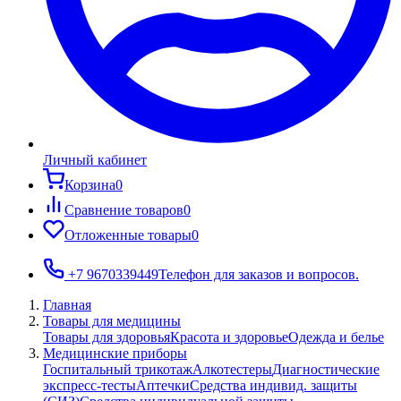
Личный кабинет
Корзина
0
Сравнение товаров
0
Отложенные товары
0
+7 9670339449
Телефон для заказов и вопросов.
Главная
Товары для медицины
Товары для здоровья
Красота и здоровье
Одежда и белье
Медицинские приборы
Госпитальный трикотаж
Алкотестеры
Диагностические
экспресс-тесты
Аптечки
Средства индивид. защиты