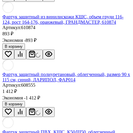
Фартук защитный из винилискожи КЩС, объем груди 116-
124, рост 164-176, оранжевый, ГРАНДМАСТЕР, 610874
Артикул:
610874
893
₽
Экономия -893
₽
В корзину
Фартук защитный полиуретановый, облегченный, размер 90 х
115 см, синий, ЛАРИПОЛ, ФАР014
Артикул:
608555
1 412
₽
Экономия -1 412
₽
В корзину
Фартук защитный ПВХ, КЩС, К50/Щ50, облегченный,