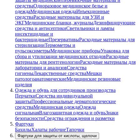
защиты медицинские
Перевязочные материалы и
средства
Одноразовое медицинское белье и
одежда
Медицинская одежда
Инъекционные
средства
Расходные материалы для УЗИ и
ЭКГ
Медицинские бланки, журналы
Дезинфицирующие
средства и антисептики
Светильники и лампы
инсектицидные и
бактерицидные
Презервативы
Расходные материалы для
стерилизации
Термометры и
пульсоксиметры
Медицинские приборы
Упаковка для
сбора и утилизации медицинских отходов
Расходные
материалы для рентгенологии
Расходные материалы для
лаборатории и анализов
Средства
гигиены
Лекарственные средства
Мешки
патологоанатомические
Медицинские резиновые
изделия
Одежда и обувь для сотрудников производства
Перчатки
Средства индивидуальной
защиты
Профессиональные дерматологические
средства
Медицинская одежда
Одежда
сигнальная
Влагозащитная одежда и обувь
Знаки
безопасности
Средства ограждения и разметки
Фартуки
Бахилы
Халаты рабочие
Тапочки
Фартуки для защиты от кислоты, щелочи