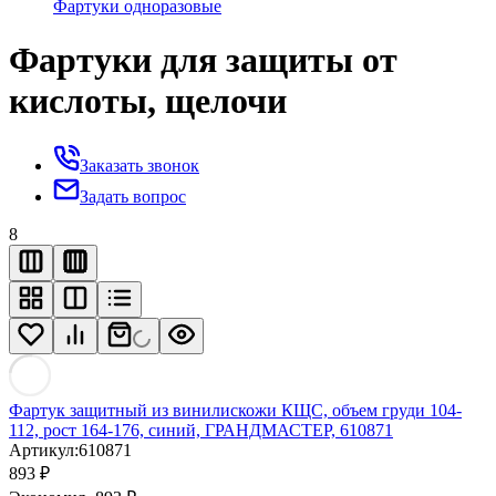
Фартуки одноразовые
Фартуки для защиты от
кислоты, щелочи
Заказать звонок
Задать вопрос
8
Фартук защитный из винилискожи КЩС, объем груди 104-
112, рост 164-176, синий, ГРАНДМАСТЕР, 610871
Артикул:
610871
893
₽