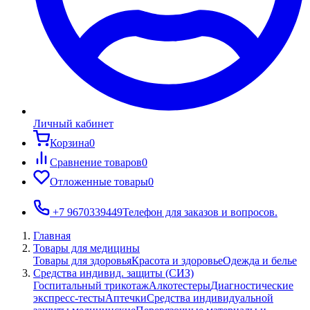
Личный кабинет
Корзина
0
Сравнение товаров
0
Отложенные товары
0
+7 9670339449
Телефон для заказов и вопросов.
Главная
Товары для медицины
Товары для здоровья
Красота и здоровье
Одежда и белье
Средства индивид. защиты (СИЗ)
Госпитальный трикотаж
Алкотестеры
Диагностические
экспресс-тесты
Аптечки
Средства индивидуальной