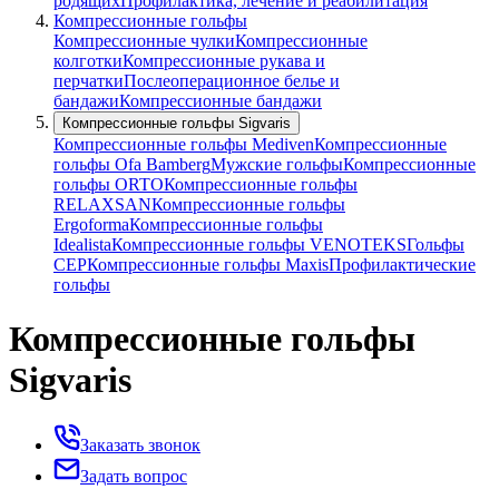
родящих
Профилактика, лечение и реабилитация
Компрессионные гольфы
Компрессионные чулки
Компрессионные
колготки
Компрессионные рукава и
перчатки
Послеоперационное белье и
бандажи
Компрессионные бандажи
Компрессионные гольфы Sigvaris
Компрессионные гольфы Mediven
Компрессионные
гольфы Ofa Bamberg
Мужские гольфы
Компрессионные
гольфы ORTO
Компрессионные гольфы
RELAXSAN
Компрессионные гольфы
Ergoforma
Компрессионные гольфы
Idealista
Компрессионные гольфы VENOTEKS
Гольфы
CEP
Компрессионные гольфы Maxis
Профилактические
гольфы
Компрессионные гольфы
Sigvaris
Заказать звонок
Задать вопрос