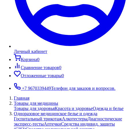
Личный кабинет
Корзина
0
Сравнение товаров
0
Отложенные товары
0
+7 9670339449
Телефон для заказов и вопросов.
Главная
Товары для медицины
Товары для здоровья
Красота и здоровье
Одежда и белье
Одноразовое медицинское белье и одежда
Госпитальный трикотаж
Алкотестеры
Диагностические
экспресс-тесты
Аптечки
Средства индивид. защиты