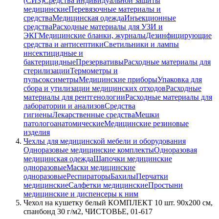
(СИЗ)
Средства индивидуальной защиты
медицинские
Перевязочные материалы и
средства
Медицинская одежда
Инъекционные
средства
Расходные материалы для УЗИ и
ЭКГ
Медицинские бланки, журналы
Дезинфицирующие
средства и антисептики
Светильники и лампы
инсектицидные и
бактерицидные
Презервативы
Расходные материалы для
стерилизации
Термометры и
пульсоксиметры
Медицинские приборы
Упаковка для
сбора и утилизации медицинских отходов
Расходные
материалы для рентгенологии
Расходные материалы для
лаборатории и анализов
Средства
гигиены
Лекарственные средства
Мешки
патологоанатомические
Медицинские резиновые
изделия
Чехлы для медицинской мебели и оборудования
Одноразовые медицинские комплекты
Одноразовая
медицинская одежда
Шапочки медицинские
одноразовые
Маски медицинские
одноразовые
Респираторы
Бахилы
Перчатки
медицинские
Салфетки медицинские
Простыни
медицинские и диспенсеры к ним
Чехол на кушетку белый КОМПЛЕКТ 10 шт. 90х200 см,
спанбонд 30 г/м2, ЧИСТОВЬЕ, 01-617