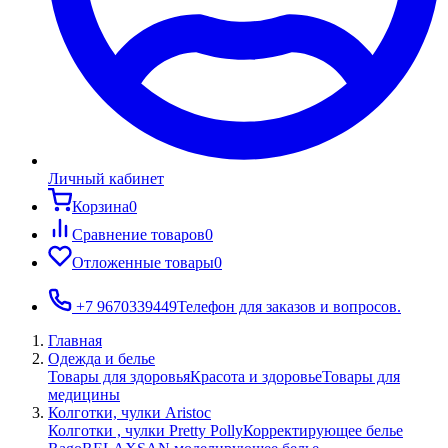
Личный кабинет
Корзина
0
Сравнение товаров
0
Отложенные товары
0
+7 9670339449
Телефон для заказов и вопросов.
Главная
Одежда и белье
Товары для здоровья
Красота и здоровье
Товары для
медицины
Колготки, чулки Aristoc
Колготки , чулки Pretty Polly
Корректирующее белье