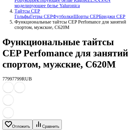
Polly
Корректирующее белье Rago
RELAXSAN
моделирующее белье Yaluroniсa
Тайтсы CEP
Гольфы
Гетры CEP
Футболки
Шорты CEP
Бриджи CEP
Функциональные тайтсы CEP Perfomance для занятий
спортом, мужские, C620M
Функциональные тайтсы
CEP Perfomance для занятий
спортом, мужские, C620M
7799
7799
RUB
Отложить
Сравнить