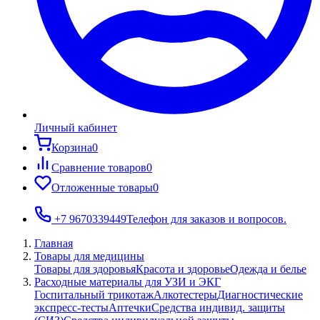
Личный кабинет
Корзина
0
Сравнение товаров
0
Отложенные товары
0
+7 9670339449
Телефон для заказов и вопросов.
Главная
Товары для медицины
Товары для здоровья
Красота и здоровье
Одежда и белье
Расходные материалы для УЗИ и ЭКГ
Госпитальный трикотаж
Алкотестеры
Диагностические
экспресс-тесты
Аптечки
Средства индивид. защиты