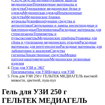
(СИЗ)
Средства индивидуальной защиты
медицинские
Перевязочные материалы и
средства
Одноразовое медицинское белье и
одежда
Медицинская одежда
Инъекционные
средства
Медицинские бланки,
журналы
Дезинфицирующие средства и
антисептики
Светильники и лампы инсектицидные и
бактерицидные
Презервативы
Расходные материалы для
стерилизации
Термометры и
пульсоксиметры
Медицинские приборы
Упаковка для
сбора и утилизации медицинских отходов
Расходные
материалы для рентгенологии
Расходные материалы для
лаборатории и анализов
Средства
гигиены
Лекарственные средства
Мешки
патологоанатомические
Медицинские резиновые
изделия
Гели для УЗИ и ЭКГ
Презервативы для УЗИ
Бумага для УЗИ
Гель для УЗИ 250 г ГЕЛЬТЕК МЕДИАГЕЛЬ высокой
вязкости, цветной, пуш-пул
Гель для УЗИ 250 г
ГЕЛЬТЕК МЕДИАГЕЛЬ