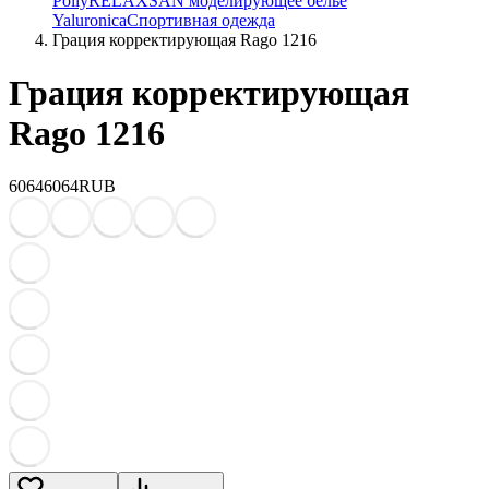
Polly
RELAXSAN моделирующее белье
Yaluroniсa
Спортивная одежда
Грация корректирующая Rago 1216
Грация корректирующая
Rago 1216
6064
6064
RUB