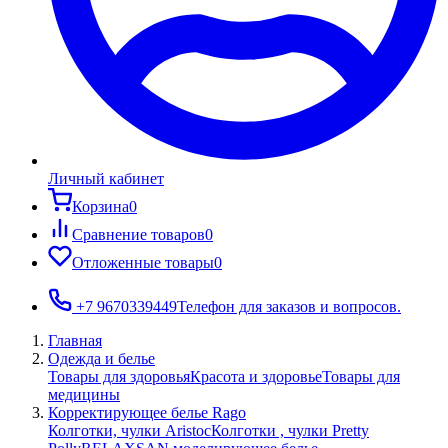
Личный кабинет
Корзина
0
Сравнение товаров
0
Отложенные товары
0
+7 9670339449
Телефон для заказов и вопросов.
Главная
Одежда и белье
Товары для здоровья
Красота и здоровье
Товары для
медицины
Корректирующее белье Rago
Колготки, чулки Aristoc
Колготки , чулки Pretty