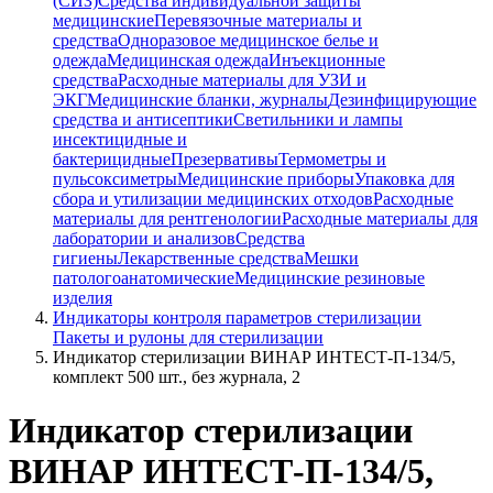
(СИЗ)
Средства индивидуальной защиты
медицинские
Перевязочные материалы и
средства
Одноразовое медицинское белье и
одежда
Медицинская одежда
Инъекционные
средства
Расходные материалы для УЗИ и
ЭКГ
Медицинские бланки, журналы
Дезинфицирующие
средства и антисептики
Светильники и лампы
инсектицидные и
бактерицидные
Презервативы
Термометры и
пульсоксиметры
Медицинские приборы
Упаковка для
сбора и утилизации медицинских отходов
Расходные
материалы для рентгенологии
Расходные материалы для
лаборатории и анализов
Средства
гигиены
Лекарственные средства
Мешки
патологоанатомические
Медицинские резиновые
изделия
Индикаторы контроля параметров стерилизации
Пакеты и рулоны для стерилизации
Индикатор стерилизации ВИНАР ИНТЕСТ-П-134/5,
комплект 500 шт., без журнала, 2
Индикатор стерилизации
ВИНАР ИНТЕСТ-П-134/5,